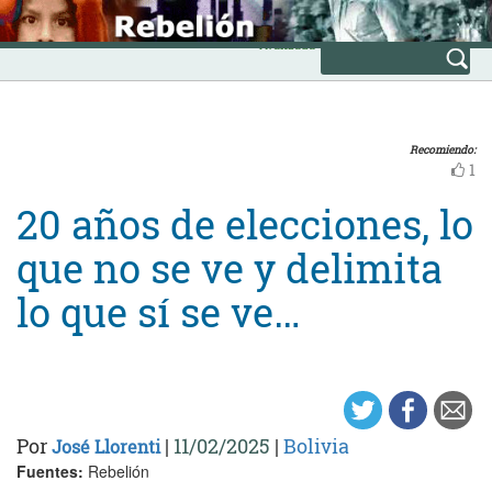
Skip
INICIO
to
Avanzada
content
Recomiendo:
1
20 años de elecciones, lo
que no se ve y delimita
lo que sí se ve…
Por
|
11/02/2025
|
Bolivia
José Llorenti
Fuentes:
Rebelión