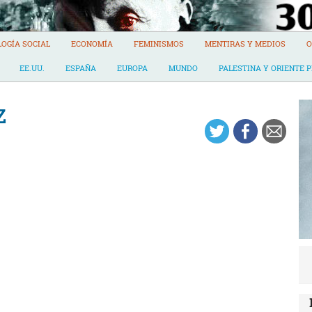
LOGÍA SOCIAL
ECONOMÍA
FEMINISMOS
MENTIRAS Y MEDIOS
O
EE.UU.
ESPAÑA
EUROPA
MUNDO
PALESTINA Y ORIENTE 
z