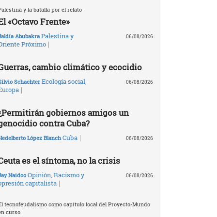
Palestina y la batalla por el relato
El «Octavo Frente»
Palestina y
Jaldía Abubakra
06/08/2026
|
Oriente Próximo
Guerras, cambio climático y ecocidio
Ecología social
,
Silvio Schachter
06/08/2026
|
Europa
¿Permitirán gobiernos amigos un
genocidio contra Cuba?
|
Cuba
Hedelberto López Blanch
06/08/2026
Ceuta es el síntoma, no la crisis
Opinión
,
Racismo y
Jay Naidoo
06/08/2026
|
opresión capitalista
El tecnofeudalismo como capítulo local del Proyecto-Mundo
en curso.