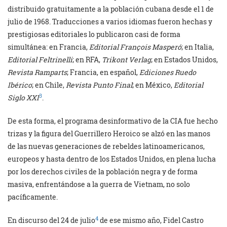
distribuido gratuitamente a la población cubana desde el 1 de
julio de 1968. Traducciones a varios idiomas fueron hechas y
prestigiosas editoriales lo publicaron casi de forma
simultánea: en Francia,
Editorial François Masperó
; en Italia,
Editorial Feltrinelli
; en RFA,
Trikont Verlag
; en Estados Unidos,
Revista Ramparts
; Francia, en español,
Ediciones Ruedo
Ibérico
; en Chile,
Revista Punto Final
; en México,
Editorial
3
Siglo XXI
.
De esta forma, el programa desinformativo de la CIA fue hecho
trizas y la figura del Guerrillero Heroico se alzó en las manos
de las nuevas generaciones de rebeldes latinoamericanos,
europeos y hasta dentro de los Estados Unidos, en plena lucha
por los derechos civiles de la población negra y de forma
masiva, enfrentándose a la guerra de Vietnam, no solo
pacíficamente.
4
En discurso del 24 de julio
de ese mismo año, Fidel Castro