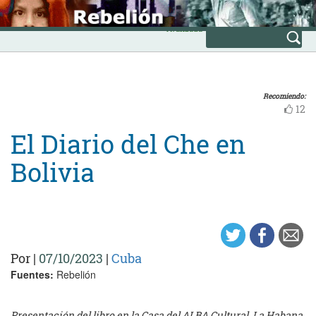
Skip
INICIO
to
Avanzada
content
Recomiendo:
12
El Diario del Che en
Bolivia
Por
|
07/10/2023
|
Cuba
Fuentes:
Rebelión
Presentación del libro en la Casa del ALBA Cultural, La Habana,