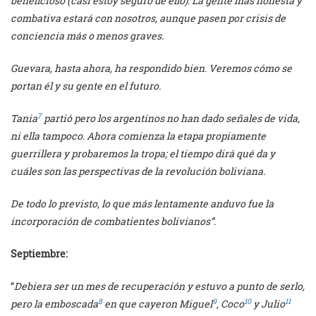
beneficioso (casi estoy seguro de ello). La gente más honesta y
combativa estará con nosotros, aunque pasen por crisis de
conciencia más o menos graves.
Guevara, hasta ahora, ha respondido bien. Veremos cómo se
portan él y su gente en el futuro.
7
Tania
partió pero los argentinos no han dado señales de vida,
ni ella tampoco. Ahora comienza la etapa propiamente
guerrillera y probaremos la tropa; el tiempo dirá qué da y
cuáles son las perspectivas de la revolución boliviana.
De todo lo previsto, lo que más lentamente anduvo fue la
incorporación de combatientes bolivianos”.
Septiembre:
“
Debiera ser un mes de recuperación y estuvo a punto de serlo,
8
9
10
11
pero la emboscada
en que cayeron Miguel
, Coco
y Julio