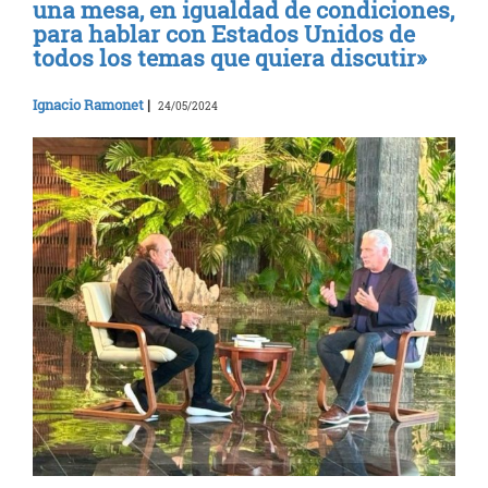
una mesa, en igualdad de condiciones,
para hablar con Estados Unidos de
todos los temas que quiera discutir»
Ignacio Ramonet
|
24/05/2024