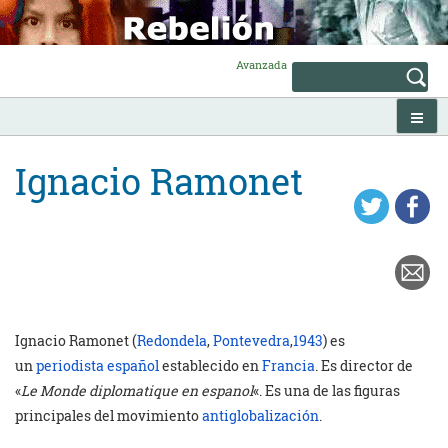
Skip
to
content
Avanzada
Ignacio Ramonet
Ignacio Ramonet (
Redondela
,
Pontevedra
,
1943
) es
un
periodista
español
establecido en
Francia
. Es director de
«
Le Monde diplomatique en espanol
«. Es una de las figuras
principales del movimiento
antiglobalización
.