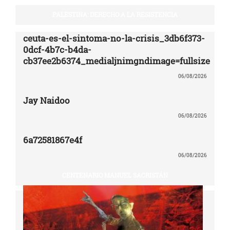
PALESTINA: DERECHO A LA RESISTENCIA
ceuta-es-el-sintoma-no-la-crisis_3db6f373-
0dcf-4b7c-b4da-
cb37ee2b6374_medialjnimgndimage=fullsize
06/08/2026
Jay Naidoo
06/08/2026
6a72581867e4f
06/08/2026
CENTENARIO MANUEL SACRISTÁN