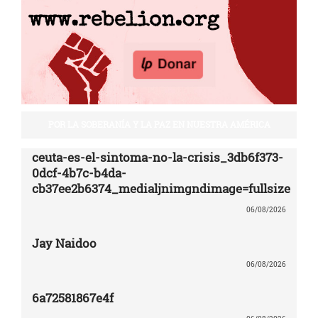
POR LA SOBERANÍA Y LA PAZ EN NUESTRA AMÉRICA
ceuta-es-el-sintoma-no-la-crisis_3db6f373-
0dcf-4b7c-b4da-
cb37ee2b6374_medialjnimgndimage=fullsize
06/08/2026
Jay Naidoo
06/08/2026
6a72581867e4f