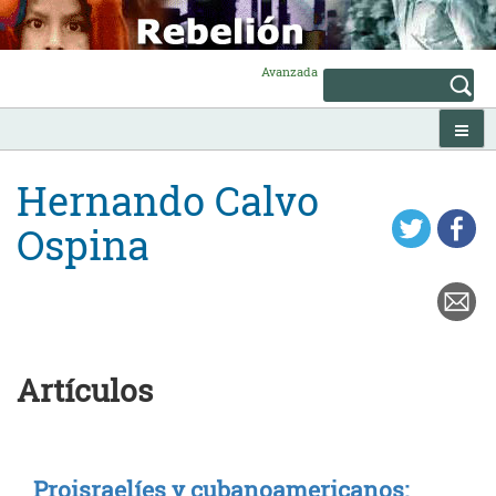
Skip
to
content
Avanzada
Hernando Calvo
Ospina
Artículos
Proisraelíes y cubanoamericanos: