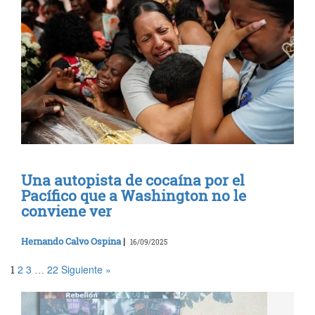
Una autopista de cocaína por el
Pacífico que a Washington no le
conviene ver
Hernando Calvo Ospina
|
16/09/2025
2
3
22
Siguiente »
1
…