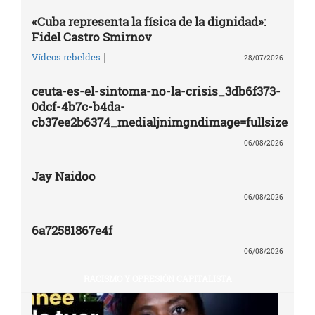
«Cuba representa la física de la dignidad»:
Fidel Castro Smirnov
|
Vídeos rebeldes
28/07/2026
ceuta-es-el-sintoma-no-la-crisis_3db6f373-
0dcf-4b7c-b4da-
cb37ee2b6374_medialjnimgndimage=fullsize
06/08/2026
Jay Naidoo
06/08/2026
6a72581867e4f
06/08/2026
RACISMO Y OPRESIÓN CAPITALISTA