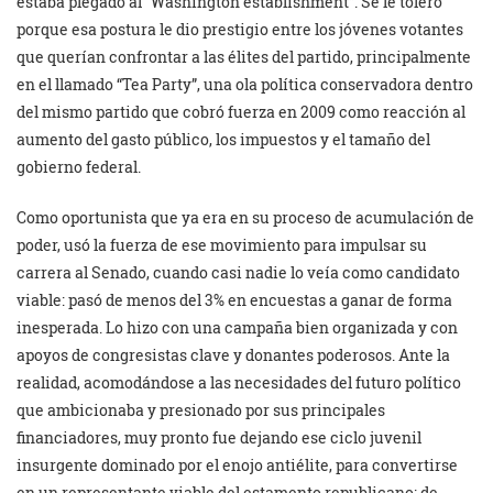
estaba plegado al “Washington establishment”. Se le toleró
porque esa postura le dio prestigio entre los jóvenes votantes
que querían confrontar a las élites del partido, principalmente
en el llamado “Tea Party”, una ola política conservadora dentro
del mismo partido que cobró fuerza en 2009 como reacción al
aumento del gasto público, los impuestos y el tamaño del
gobierno federal.
Como oportunista que ya era en su proceso de acumulación de
poder, usó la fuerza de ese movimiento para impulsar su
carrera al Senado, cuando casi nadie lo veía como candidato
viable: pasó de menos del 3% en encuestas a ganar de forma
inesperada. Lo hizo con una campaña bien organizada y con
apoyos de congresistas clave y donantes poderosos. Ante la
realidad, acomodándose a las necesidades del futuro político
que ambicionaba y presionado por sus principales
financiadores, muy pronto fue dejando ese ciclo juvenil
insurgente dominado por el enojo antiélite, para convertirse
en un representante viable del estamento republicano: de