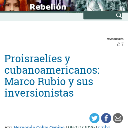
Skip
INICIO
to
Avanzada
content
Recomiendo:
7
Proisraelíes y
cubanoamericanos:
Marco Rubio y sus
inversionistas
Por
|
09/07/2026
|
Cuba
,
Hernando Calvo Ospina