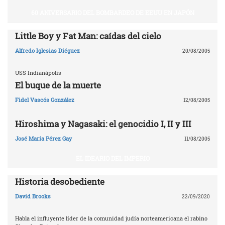
60 ANIVERSARIO DEL BOMBARDEO DE EEUU EN JAPÓN
Little Boy y Fat Man: caídas del cielo
Alfredo Iglesias Diéguez
20/08/2005
USS Indianápolis
El buque de la muerte
Fidel Vascós González
12/08/2005
Hiroshima y Nagasaki: el genocidio I, II y III
José María Pérez Gay
11/08/2005
EL IDEARIO DEL IMPERIO
Historia desobediente
David Brooks
22/09/2020
Habla el influyente líder de la comunidad judía norteamericana el rabino