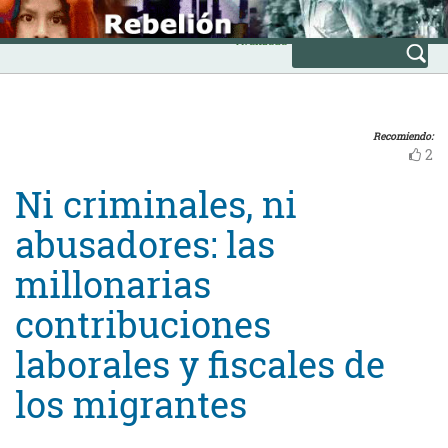
Skip
INICIO
to
Avanzada
content
Recomiendo:
2
Ni criminales, ni
abusadores: las
millonarias
contribuciones
laborales y fiscales de
los migrantes