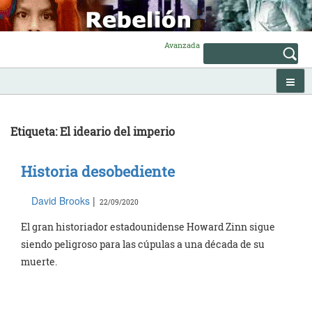
Skip
to
content
Avanzada
Etiqueta: El ideario del imperio
Historia desobediente
David Brooks
|
22/09/2020
El gran historiador estadounidense Howard Zinn sigue
siendo peligroso para las cúpulas a una década de su
muerte.