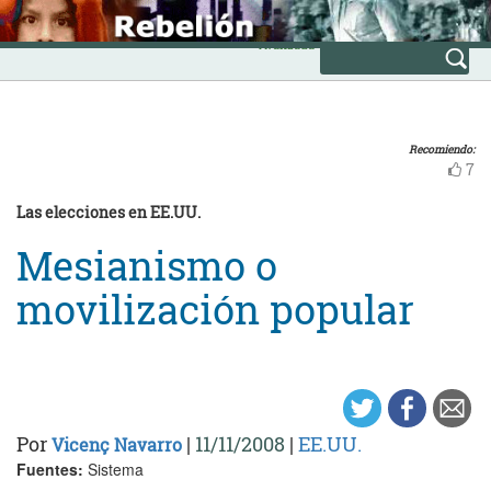
Skip
INICIO
to
Avanzada
content
Recomiendo:
7
Las elecciones en EE.UU.
Mesianismo o
movilización popular
Por
|
11/11/2008
|
EE.UU.
Vicenç Navarro
Fuentes:
Sistema