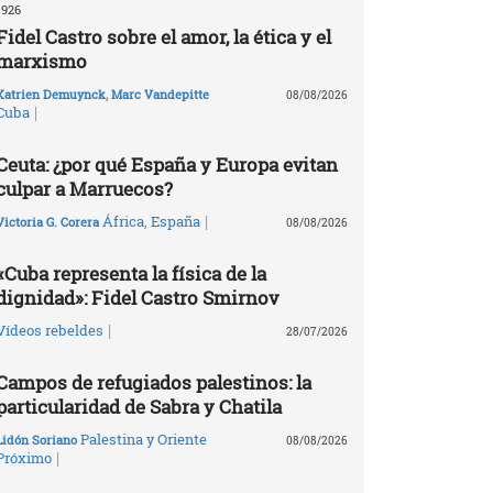
1926
Fidel Castro sobre el amor, la ética y el
marxismo
Katrien Demuynck
,
Marc Vandepitte
08/08/2026
|
Cuba
Ceuta: ¿por qué España y Europa evitan
culpar a Marruecos?
|
África
,
España
Victoria G. Corera
08/08/2026
«Cuba representa la física de la
dignidad»: Fidel Castro Smirnov
|
Vídeos rebeldes
28/07/2026
Campos de refugiados palestinos: la
particularidad de Sabra y Chatila
Palestina y Oriente
Lidón Soriano
08/08/2026
|
Próximo