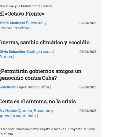
Palestina y la batalla por el relato
El «Octavo Frente»
Palestina y
Jaldía Abubakra
06/08/2026
|
Oriente Próximo
Guerras, cambio climático y ecocidio
Ecología social
,
Silvio Schachter
06/08/2026
|
Europa
¿Permitirán gobiernos amigos un
genocidio contra Cuba?
|
Cuba
Hedelberto López Blanch
06/08/2026
Ceuta es el síntoma, no la crisis
Opinión
,
Racismo y
Jay Naidoo
06/08/2026
|
opresión capitalista
El tecnofeudalismo como capítulo local del Proyecto-Mundo
en curso.