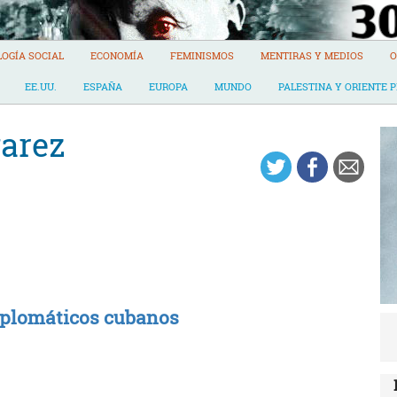
LOGÍA SOCIAL
ECONOMÍA
FEMINISMOS
MENTIRAS Y MEDIOS
O
EE.UU.
ESPAÑA
EUROPA
MUNDO
PALESTINA Y ORIENTE 
varez
diplomáticos cubanos