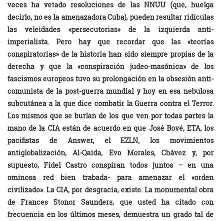
veces ha vetado resoluciones de las NNUU (que, huelga
decirlo, no es la amenazadora Cuba), pueden resultar ridículas
las veleidades «persecutorias» de la izquierda anti-
imperialista. Pero hay que recordar que las «teorías
conspiratorias» de la historia han sido siempre propias de la
derecha y que la «conspiración judeo-masónica» de los
fascismos europeos tuvo su prolongación en la obsesión anti-
comunista de la post-guerra mundial y hoy en esa nebulosa
subcutánea a la que dice combatir la Guerra contra el Terror.
Los mismos que se burlan de los que ven por todas partes la
mano de la CIA están de acuerdo en que José Bové, ETA, los
pacifistas de Answer, el EZLN, los movimientos
antiglobalización, Al-Qaida, Evo Morales, Chávez y, por
supuesto, Fidel Castro conspiran todos juntos – en una
ominosa red bien trabada- para amenazar el «orden
civilizado». La CIA, por desgracia, existe. La monumental obra
de Frances Stonor Saunders, que usted ha citado con
frecuencia en los últimos meses, demuestra un grado tal de