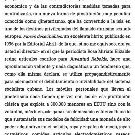
económico y de las contradictorias medidas tomadas para
neutralizarlo, una nueva forma de prostitución muy peculiar
conocida como «jineterismo», que ha convertido a la isla en
uno de los destinos privilegiados del llamado «turismo sexual»
europeo.
Flores desechables
, un excelente librito publicado en
1996 por la Editorial Abril -de la que, si no me equivoco, era ya
usted el director- en el que la periodista Rosa Miriam Elizalde
reúne artículos escritos para
Juventud Rebelde
, hace una
aproximación valiente y nada dogmática a un fenómeno que,
como ella misma declara, se utiliza propagandísticamente
para «demostrar el debilitamiento o inviabilidad» del sistema
socialista cubano. Los móviles personales que llevan al
jineterismo nada tienen que ver con los de esa protitución
clásica que explota a 300.000 menores en EEUU sino con la
voluntad, más bien, «de ganar sin demasiado esfuerzo físico lo
que sustentaría sus modelos de felicidad: una moneda de alto
poder adquisitivo en el bolsillo, ropa y zapatos de moda, joyas,
cosméticos, comidas, artículos electrodomésticos, paseos,