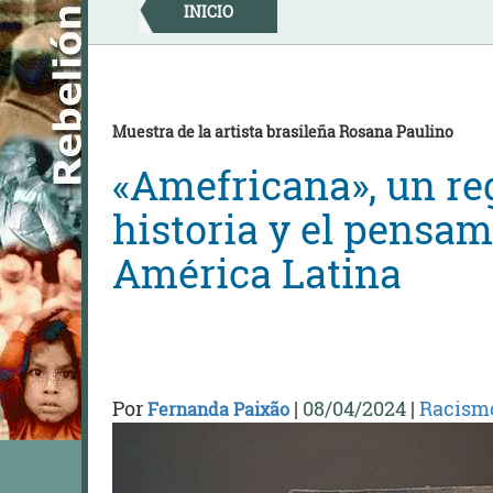
Skip
INICIO
to
content
Muestra de la artista brasileña Rosana Paulino
«Amefricana», un reg
historia y el pensa
América Latina
Por
|
08/04/2024
|
Racismo
Fernanda Paixão