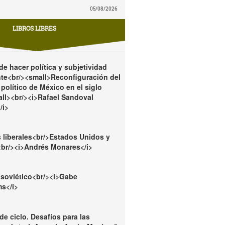
05/08/2026
LIBROS LIBRES
e hacer política y subjetividad
te<br/><small>Reconfiguración del
político de México en el siglo
ll><br/><i>Rafael Sandoval
/i>
 liberales<br/>Estados Unidos y
<br/><i>Andrés Monares</i>
 soviético<br/><i>Gabe
s</i>
e ciclo. Desafíos para las