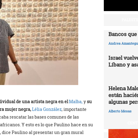
PALESTI
Bancos que 
Andrea Amantegui
Israel vuelv
Líbano y as
Helena Male
están hacié
algunas per
ividual de una artista negra en el
Malba,
y
su
tra mujer negra,
Lélia González
, importante
Alberto Mesas
scaba rescatar las bases comunes de las
CENT
africanos. Y esto es lo que Paulino hace en su
”, dice Paulino al presentar un gran mural