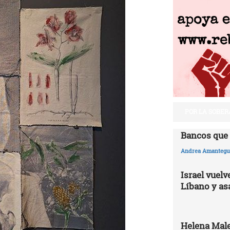
POR LA SOBER
Bancos que 
Andrea Amantegui
Israel vuelv
Líbano y as
Helena Male