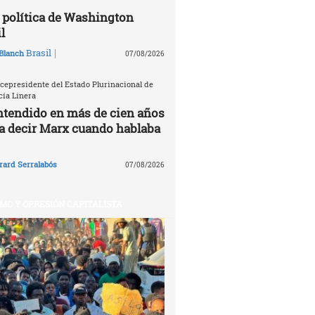
política de Washington
l
|
Brasil
Blanch
07/08/2026
icepresidente del Estado Plurinacional de
cía Linera
ntendido en más de cien años
ía decir Marx cuando hablaba
rard Serralabós
07/08/2026
MO Y OPRESIÓN CAPITALISTA