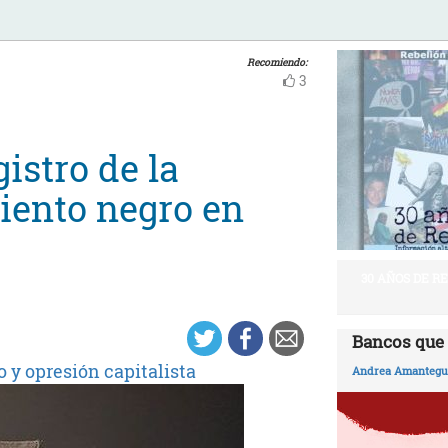
Recomiendo:
3
istro de la
miento negro en
30 AÑOS DE R
Bancos que 
 y opresión capitalista
Andrea Amantegui