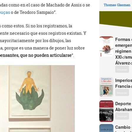
eadas como en el caso de Machado de Assis o se
Thomas Glasman
ouças
o de Teodoro Sampaio”.
 como estos. Si no los registramos, la
ente necesario que esos registros existan. Y
Formas d
 mayoritariamente por los dibujos, las
emergen
a, porque es una manera de poner luz sobre
régimen 
pensantes, que no pueden articularse
”.
XXI</sma
Álvarez<
Descargar
Imperios
Francia
Descargar
Deporte
Abraham
Descargar
Cambio d