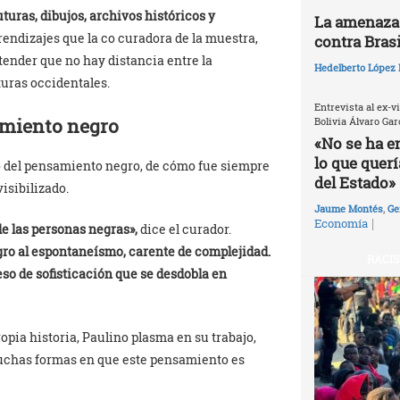
turas, dibujos, archivos históricos y
La amenaza 
endizajes que la co curadora de la muestra,
contra Brasi
ntender que no hay distancia entre la
Hedelberto López 
turas occidentales.
Entrevista al ex-v
amiento negro
Bolivia Álvaro Gar
«No se ha e
lo que quer
tro del pensamiento negro, de cómo fue siempre
del Estado»
isibilizado.
Jaume Montés
,
Ge
|
Economía
e las personas negras»,
dice el curador.
ro al espontaneísmo, carente de complejidad.
RACIS
so de sofisticación que se desdobla en
pia historia, Paulino plasma en su trabajo,
muchas formas en que este pensamiento es