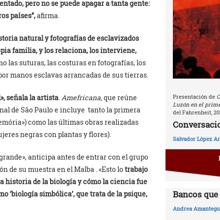
entado, pero no se puede apagar a tanta gente:
os países”,
afirma.
storia natural y fotografías de esclavizados
ia familia, y los relaciona, los interviene,
mo las suturas, las costuras en fotografías, los
por manos esclavas arrancadas de sus tierras.
», señala la artista
.
Amefricana,
que reúne
Presentación de
C
Luzón en el prime
nal de São Paulo e incluye tanto la primera
del Fahrenheit, 20
memória») como las últimas obras realizadas
Conversacio
eres negras con plantas y flores).
Salvador López Ar
grande», anticipa antes de entrar con el grupo
n de su muestra en el Malba . «Esto lo
trabajo
a historia de la biología y cómo la ciencia fue
Bancos que 
mo ‘biología simbólica’, que trata de la psique,
Andrea Amantegui