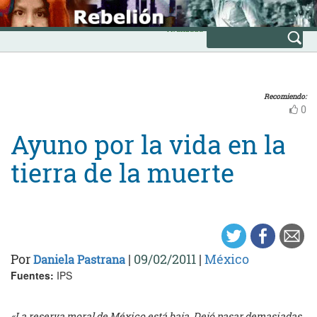
Skip
INICIO
to
Avanzada
content
Recomiendo:
0
Ayuno por la vida en la
tierra de la muerte
Por
|
09/02/2011
|
México
Daniela Pastrana
Fuentes:
IPS
«La reserva moral de México está baja. Dejó pasar demasiadas