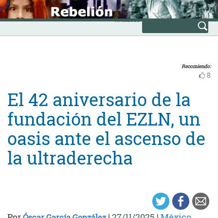
Skip
INICIO
to
Avanzada
content
Recomiendo:
8
El 42 aniversario de la
fundación del EZLN, un
oasis ante el ascenso de
la ultraderecha
Por
|
27/11/2025
|
México
Óscar García González