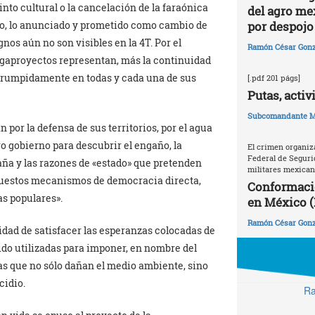
into cultural o la cancelación de la faraónica
del agro me
por despojo 
rgo, lo anunciado y prometido como cambio de
nos aún no son visibles en la 4T. Por el
Ramón César Gonz
egaproyectos representan, más la continuidad
errumpidamente en todas y cada una de sus
[.pdf 201 págs]
Putas, activ
Subcomandante M
por la defensa de sus territorios, por el agua
o gobierno para descubrir el engaño, la
El crimen organiz
Federal de Seguri
aña y las razones de «estado» que pretenden
militares mexica
upuestos mecanismos de democracia directa,
Conformaci
s populares».
en México (
Ramón César Gonz
idad de satisfacer las esperanzas colocadas de
ido utilizadas para imponer, en nombre del
as que no sólo dañan el medio ambiente, sino
cidio.
Ra