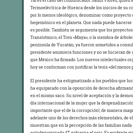
Tal es el caso del comunicador Samir Flores, quien e
Termoeléctrica de Huexca desde los inicios de su c
por lo menos ideológico, denominar como proyecto d
hegemónico en el planeta. Que nada puede hacerse 
es posible. También se argumenta que los proyectos
Transístmico, el Tren «Maya», o la siembra de árbole
península de Yucatán, ya fueron sometidos a consult
presidente asumiera funciones y no se hicieran de 
que México ha firmado. Los nuevos intelectuales or
hoy se conforman con justificar la tesis «del menos 
El presidente ha estigmatizado a los pueblos que lu
ha equiparado con la oposición de derecha afirmand
en el mismo saco. Su nivel de aceptación y la demo
día internacional de la mujer que la despenalización
importante que el de la corrupción!, de manera ma
adelante uno de los derechos más elementales, de el
muestran que en la percepción de las familias nada
autodenominada 4T gobierna el país. Es evidente qu