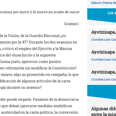
Gilberto Piñeda B
termina por morir y lo nuevo no acaba de nacer
LOS 
Gramsci
Ayotzinapa,
e la Unión, de la Guardia Nacional ¿es
Cristóbal León C
mento por la 4T? Durante los dos sexenios en
criticó el empleo del Ejército y la Marina
Ayotzinapa y
ra del «huachicol» y la supuesta
Cristóbal León C
 Guana juato, aparecen como puntos
ser reformista sin modificar la Constitución?
Ayotzinapa,
o mayor, algo no prometido en campaña, lo que
Cristóbal León C
ficación de algunos artículos de la carta
egla durante su sexenio?
nadie puede negarlo. Pasamos de la democracia
 es que deban ignorarse medidas simbólicas
Algunas dif
 austeridad en la casta política, la conversión
entre la mi