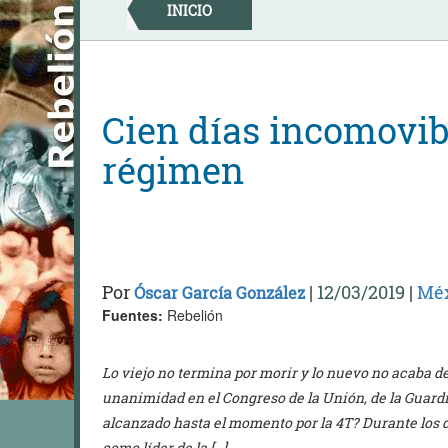
Skip
INICIO
to
content
Cien días incomovib
régimen
Por
|
12/03/2019
|
Mé
Óscar García González
Fuentes:
Rebelión
Lo viejo no termina por morir y lo nuevo no acaba d
unanimidad en el Congreso de la Unión, de la Guard
alcanzado hasta el momento por la 4T? Durante los
como líder de la […]