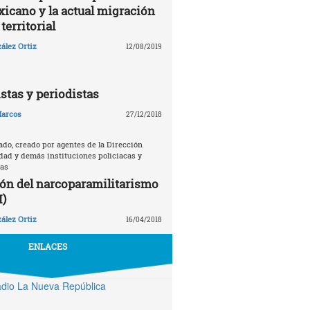
xicano y la actual migración
territorial
ález Ortiz
12/08/2019
istas y periodistas
arcos
27/12/2018
ado, creado por agentes de la Dirección
dad y demás instituciones policiacas y
nas
ón del narcoparamilitarismo
I)
ález Ortiz
16/04/2018
ENLACES
dio La Nueva República