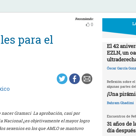
Recomiendo:
L
0
les para el
El 42 aniver
EZLN, un oas
ultraderech
Óscar García Gonz
Reflexión sobre el
algunas partes del
xico
¡Una pirámi
Bahram Ghadimi
e nacer Gramsci La aprobación, casi por
Encuentros de Reb
ia Nacional ¿es objetivamente el mayor logro
31 años de l
 dos sexenios en los que AMLO se mantuvo
día después