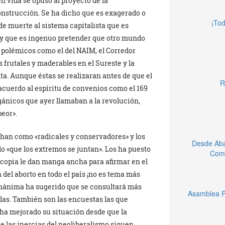
n vida se opuso al proyecto de la
onstrucción. Se ha dicho que es exagerado o
¡Tod
e muerte al sistema capitalista que es
y que es ingenuo pretender que otro mundo
 polémicos como el del NAIM, el Corredor
s frutales y maderables en el Sureste y la
a. Aunque éstas se realizaran antes de que el
R
acuerdo al espíritu de convenios como el 169
gánicos que ayer llamaban a la revolución,
peor».
chan como «radicales y conservadores» y los
Desde Aba
o «que los extremos se juntan». Los ha puesto
Comu
scopia le dan manga ancha para afirmar en el
 del aborto en todo el país ¡no es tema más
gnánima ha sugerido que se consultará más
Asamblea P
las. También son las encuestas las que
 ha mejorado su situación desde que la
e las inercias del neoliberalismo siguen