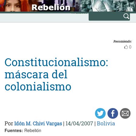
Skip
INICIO
to
Avanzada
content
Recomiendo:
0
Constitucionalismo:
máscara del
colonialismo
Por
|
14/04/2007
|
Bolivia
Idón M. Chivi Vargas
Fuentes:
Rebelión