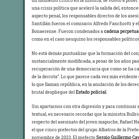
un momento crítico en la historia, se volvió a poner 
una crisis política que aceleró la salida del, entonc
aspecto penal, los responsables directos de los ase
Santillán fueron el comisario Alfredo Fanchiotti y e
Bonaerense. Fueron condenados a
cadena perpetua
como en el caso neuquino los responsables políticos
No está demás puntualizar que la formación del conj
sustancialmente modificada, a pesar de los años pas
recuperación de una democracia que como se ha ca
de la derrota”. Lo que parece cada vez más evidente en
lo que llaman república, en la anulación de los derec
brutal despliegue del
Estado policial
.
Sin apartarnos con otra digresión y para continuar 
textual, es necesario recordar que la ministra Bull
respecto del asesinato del joven mapuche, Rafael N
el que cinco prefectos del grupo Albatros de la Pr
noviembre de 2023. El prefecto
Sergio Guillermo Ca