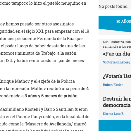
 como tampoco lo hizo el pueblo neuquino en
No posts found.
30 AÑOS
 hoy hemos pasado por otros asesinatos
guridad en el siglo XXI, para empezar con el 19
entonces presidente Fernando de la Rúa que
Lila Pastoriza, so
 el poder luego de haber desatado una de las
sentencia a los r
«Fue un día 
ntonces ministra de Trabajo, a la sazón.
n un 13% y había renunciado un par de meses
Victoria Ginzberg
¿Votaría Ust
Enrique Mathov y el exjefe de la Policía
Rubén Kotler
en la represión. Mathov recibió una pena de
4
 condenado a
3 años y 6 meses de prisión
.
Destruir la 
democracia
 Maximiliano Kosteki y Darío Santillán fueron
Norma Loto B.
ta en el Puente Pueyrredón, en la localidad de
ocido como la “Masacre de Avellaneda,” marcó