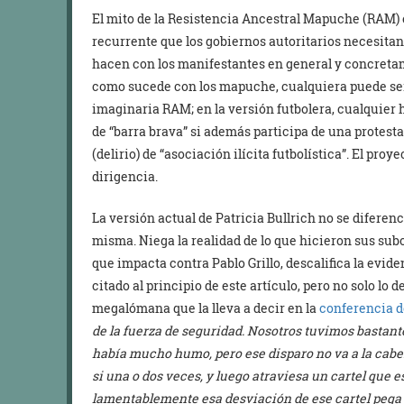
El mito de la Resistencia Ancestral Mapuche (RAM) 
recurrente que los gobiernos autoritarios necesitan
hacen con los manifestantes en general y concret
como sucede con los mapuche, cualquiera puede ser
imaginaria RAM; en la versión futbolera, cualquier
de “barra brava” si además participa de una protesta,
(delirio) de “asociación ilícita futbolística”. El pro
dirigencia.
La versión actual de Patricia Bullrich no se diferenci
misma. Niega la realidad de lo que hicieron sus subo
que impacta contra Pablo Grillo, descalifica la evide
citado al principio de este artículo, pero no solo lo 
megalómana que la lleva a decir en la
conferencia d
de la fuerza de seguridad. Nosotros tuvimos bastant
había mucho humo, pero ese disparo no va a la cabe
si una o dos veces, y luego atraviesa un cartel que e
lamentablemente esa desviación de ese cartel pega 