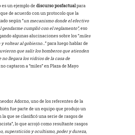
no es un ejemplo de
discurso posfactual
para
 que de acuerdo con un protocolo que la
zado según “
un mecanismo
donde el efectivo
el gendarme cumplió con el reglamento”,
eso
egando algunas alucinaciones sobre los “
miles
 y voltear al gobierno…
” para luego hablar de
) tuvieron que salir los bomberos que atienden
 no llegara los vidrios de la casa de
e no captaron a “miles” en Plaza de Mayo
heodor Adorno, uno de los referentes de la
mbién fue parte de un equipo que produjo un
 la que se clasificó una serie de rasgos de
ascista”, lo que arrojó como resultante rasgos
, superstición y ocultismo, poder y dureza,