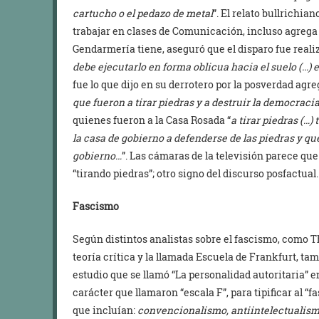
cartucho o el pedazo de metal
”. El relato bullrichia
trabajar en clases de Comunicación, incluso agrega
Gendarmería tiene, aseguró que el disparo fue reali
debe ejecutarlo en forma oblicua hacia el suelo
(…) 
fue lo que dijo en su derrotero por la posverdad agr
que fueron a tirar piedras y a destruir la democracia
quienes fueron a la Casa Rosada “
a tirar piedras (…
la casa de gobierno a defenderse de las piedras y que
gobierno…
”. Las cámaras de la televisión parece qu
“tirando piedras”; otro signo del discurso posfactual.
Fascismo
Según distintos analistas sobre el fascismo, como T
teoría crítica y la llamada Escuela de Frankfurt, ta
estudio que se llamó “La personalidad autoritaria” en
carácter que llamaron “escala F”, para tipificar al “f
que incluían:
convencionalismo, antiintelectualismo