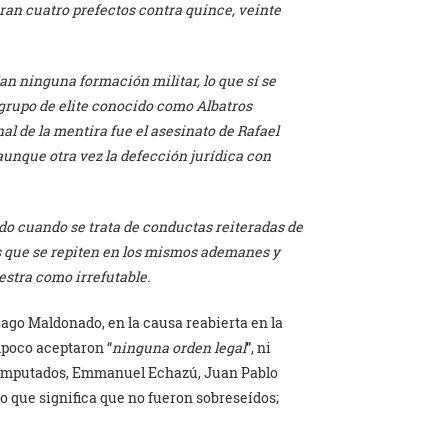
an cuatro prefectos contra quince, veinte
an ninguna formación militar, lo que s
í se
 grupo de elite conocido como Albatros
inal de la mentira fue el asesinato de Rafael
aunque
otra vez la defección jurídica con
do cuando se trata de conductas reiteradas de
os que se repiten en los mismos ademanes y
estra como irrefutable.
tiago Maldonado, en la causa reabierta en la
mpoco aceptaron “
ninguna orden legal
”, ni
 imputados, Emmanuel Echazú, Juan Pablo
o que significa que no fueron sobreseídos;