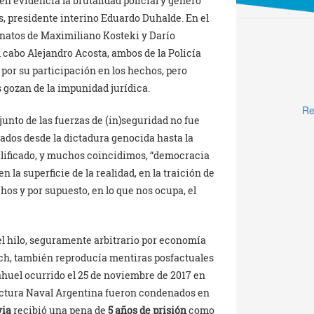
en evidencia la brutalidad policial y generó
es, presidente interino Eduardo Duhalde. En el
sinatos de Maximiliano Kosteki y Darío
l cabo Alejandro Acosta, ambos de la Policía
por su participación en los hechos, pero
 gozan de la impunidad jurídica.
Re
unto de las fuerzas de (in)seguridad no fue
ados desde la dictadura genocida hasta la
lificado, y muchos coincidimos, “democracia
 la superficie de la realidad, en la traición de
hos y por supuesto, en lo que nos ocupa, el
el hilo, seguramente arbitrario por economía
rich, también reproducía mentiras posfactuales
ahuel ocurrido el 25 de noviembre de 2017 en
efectura Naval Argentina fueron condenados en
via
recibió una pena de
5 años de prisión
como