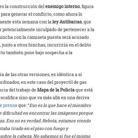
es la construcción del
enemigo interno
, figura
 para generar el conflicto, como ahora lo
amente esta semana con la
ley
Anti
barras
, que
 potencialmente inculpado de pertenecer a la
 hincha con la camiseta puesta será acusado
 junto a otros hinchas, incurriría en el delito
yecto también pone bajo sospecha a la
a de las otras versiones, es idéntica a sí
rdinados; en este caso del proyectil de gas
ncia del trabajo de
Mapa de la Policía
que está
descalifica sino que va más allá en una deriva
e prensa
que: “
Eso es lo que hace el miembro
e dificultad en encontrar las imágenes porque
za. Eso no es verdad. Rebota, estamos viendo
staba tirado en el piso con fuego y
sobre la cabeza. No sabemos si fue el mismo