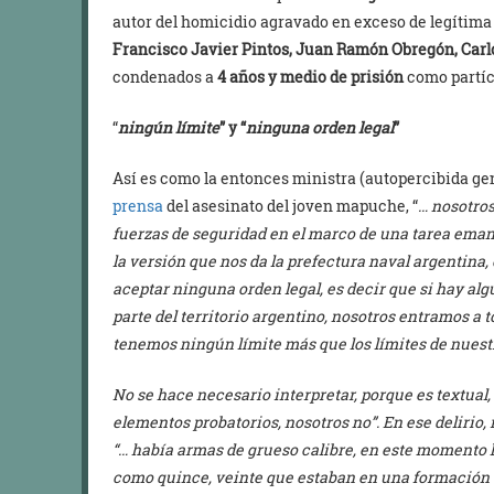
autor del homicidio agravado en exceso de legítima 
Francisco Javier Pintos, Juan Ramón Obregón, Carlo
condenados a
4 años y medio de prisión
como partíci
“
ningún límite
” y “
ninguna orden legal
”
Así es como la entonces ministra (autopercibida g
prensa
del asesinato del joven mapuche, “
…
nosotros
fuerzas de seguridad en el marco de una tarea eman
la versión que nos da la prefectura naval argentina,
aceptar ninguna orden legal, es decir que si hay al
parte del territorio argentino, nosotros entramos a t
tenemos ningún límite más que los límites de nuest
No se hace necesario interpretar, porque es textual,
elementos probatorios, nosotros no
”. En ese delirio
“
…
había armas de grueso calibre, en este momento l
como quince, veinte que estaban en una formación t