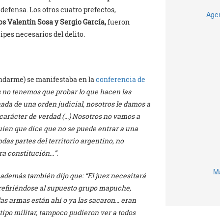
defensa. Los otros cuatro prefectos,
Agen
s Valentín Sosa y Sergio Garcí
a,
fueron
pes necesarios del delito.
endarme) se manifestaba en la
conferencia de
 no tenemos que probar lo que hacen las
ada de una orden judicial, nosotros le damos a
 carácter de verdad (…) Nosotros no vamos a
guien que dice que no se puede entrar a una
odas partes del territorio argentino, no
ra constitución…”.
Ma
 además también dijo que: “
El juez necesitará
, refiriéndose al supuesto grupo mapuche,
as armas están ahí o ya las sacaron… eran
ipo militar, tampoco pudieron ver a todos