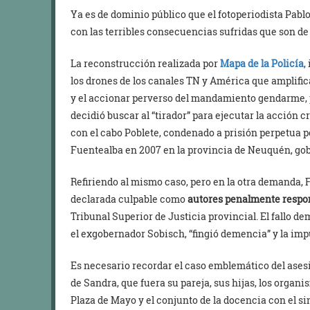
Ya es de dominio público que el fotoperiodista Pablo
con las terribles consecuencias sufridas que son d
La reconstrucción realizada por
Mapa de la Policía
,
los drones de los canales TN y América que amplifica
y el accionar perverso del mandamiento gendarme, p
decidió buscar al “tirador” para ejecutar la acción c
con el cabo Poblete, condenado a prisión perpetua po
Fuentealba en 2007 en la provincia de Neuquén, go
Refiriendo al mismo caso, pero en la otra demanda, Fu
declarada culpable como
autores
penalmente
respo
Tribunal Superior de Justicia provincial. El fallo de
el exgobernador Sobisch, “fingió demencia” y la impu
Es necesario recordar el caso emblemático del asesi
de Sandra, que fuera su pareja, sus hijas, los orga
Plaza de Mayo y el conjunto de la docencia con el sin