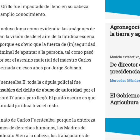
 Grillo fue impactado de lleno en su cabeza
e amplio conocimiento.
Agronegocio
 incluso toma como evidencia las imágenes de
la tierra y 
n la visión desde el aire de la fatídica escena
orque es obvio que la fuerza de (in)seguridad
riminal de apuntar a la persona, tal como pasó
Modelo extractivo,
r ser el asesino material del maestro Carlos
De director
bernada en esos años por Jorge Sobisch.
presidencia
Mercedes Ménde
entealba II, toda la cúpula policial fue
nsables
del delito de abuso de autoridad
, por el
El Gobierno
moró 17 años, pero llegó. El punto oscuro es que
Agricultura
nidad jurídica hizo el resto.
nato de Carlos Fuentealba, porque la entereza
nismos de derechos humanos, las Madres de
dicato Aten a la cabeza, los trabajadores de