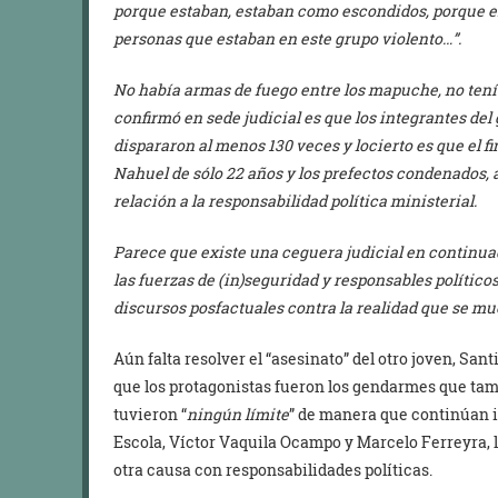
porque estaban, estaban como escondidos, porque er
personas que estaban en este grupo violento…”.
No había armas de fuego entre los mapuche, no tení
confirmó en sede judicial es que los integrantes del
dispararon al menos 130 veces y l
o
cierto es que el f
Nahuel de sólo 2
2
años y los prefectos condenados,
relación a la responsabilidad política ministerial.
Parece que existe una ceguera judicial en continua
las fuerzas de (in)seguridad y responsables polític
discursos
posfactuales
contra la realidad que se mu
Aún falta resolver el “asesinato” del otro joven, San
que los protagonistas fueron los gendarmes que ta
tuvieron “
ningún límite
” de manera que continúan
Escola, Víctor Vaquila Ocampo y Marcelo Ferreyra, l
otra causa con responsabilidades políticas.