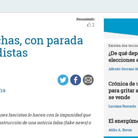
Recomiendo:
2
chas, con parada
Existen dos tercio
distas
¿De qué dep
elecciones 
Alfredo Serrano M
Crónica de 
na
para gritar 
se vende
Luciana Rosende
anes fascistas lo hacen con la impunidad que
El energúme
nstrucción de una noticia falsa (fake news) o
Atilio A. Boron