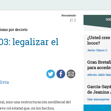
Recomiendo:
GOL
2
lismo por decreto
¿Usted cree
: legalizar el
locos?
Javier Claure C.
Gran Bretañ
para acceder
Alfredo Jalife-Ra
livia
García-Sayá
de Jeanine
Galo Amusquivar
l, sino una restructuración neoliberal del
vo rol estatal que, en los hechos,