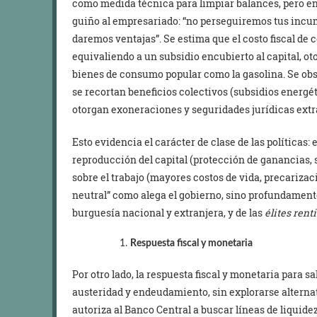
como medida técnica para limpiar balances, pero en
guiño al empresariado: “no perseguiremos tus incum
daremos ventajas”. Se estima que el costo fiscal de 
equivaliendo a un subsidio encubierto al capital, ot
bienes de consumo popular como la gasolina. Se obs
se recortan beneficios colectivos (subsidios energét
otorgan exoneraciones y seguridades jurídicas extra
Esto evidencia el carácter de clase de las políticas:
reproducción del capital (protección de ganancias, s
sobre el trabajo (mayores costos de vida, precarizació
neutral” como alega el gobierno, sino profundamente 
burguesía nacional y extranjera, y de las
élites rent
Respuesta fiscal y monetaria
Por otro lado, la respuesta fiscal y monetaria para s
austeridad y endeudamiento, sin explorarse alterna
autoriza al Banco Central a buscar líneas de liquid