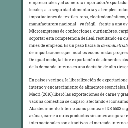
empresariales y al comercio importador/exportador,
locales, a la seguridad alimentaria y al empleo indus
importaciones de textiles, ropa, electrodomésticos, e
manufacturera nacional –ya frágil– frente a una a
Microempresas de confecciones, curtiembres, carpint
soportar esta competencia desleal, resultando en ci
miles de empleos. Es un paso hacia la
desindustrial
de importaciones que muchos economistas progresis
De igual modo, la libre exportación de alimentos bá
de la demanda interna es una decisión de alto riesgo
En países vecinos, la liberalización de exportacion
interno y encarecimiento de alimentos esenciales. 
Macri (2016) liberó las exportaciones de carne y gran
vacuna doméstica se disparó, afectando el consumo po
Abastecimiento Interno como plantea el DS 5503 sig
azúcar, carne u otros productos sin antes asegurar el
internacionales son atractivos, el mercado interno