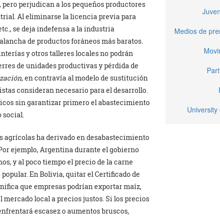
 pero perjudican a los pequeños productores
Juven
trial. Al eliminarse la licencia previa para
tc., se deja indefensa a la industria
Medios de pren
valancha de productos foráneos más baratos.
Movi
erías y otros talleres locales no podrán
erres de unidades productivas y pérdida de
Part
ización
, en contravía al modelo de sustitución
tas consideran necesario para el desarrollo.
sicos sin garantizar primero el abastecimiento
University 
 social.
es agrícolas ha derivado en desabastecimiento
Por ejemplo, Argentina durante el gobierno
os, y al poco tiempo el precio de la carne
pular. En Bolivia, quitar el Certificado de
nifica que empresas podrían exportar maíz,
 mercado local a precios justos. Si los precios
 enfrentará escasez o aumentos bruscos,