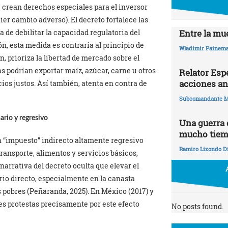
e crean derechos especiales para el inversor
er cambio adverso). El decreto fortalece las
a de debilitar la capacidad regulatoria del
Entre la mue
n, esta medida es contraria al principio de
Wladimir Painema
, prioriza la libertad de mercado sobre el
s podrían exportar maíz, azúcar, carne u otros
Relator Esp
acciones an
ios justos. Así también, atenta en contra de
Subcomandante M
ario y regresivo
Una guerra
mucho tie
 “impuesto” indirecto altamente regresivo
Ramiro Lizondo D
transporte, alimentos y servicios básicos,
narrativa del decreto oculta que elevar el
ario directo, especialmente en la canasta
pobres (Peñaranda, 2025). En México (2017) y
es protestas precisamente por este efecto
No posts found.