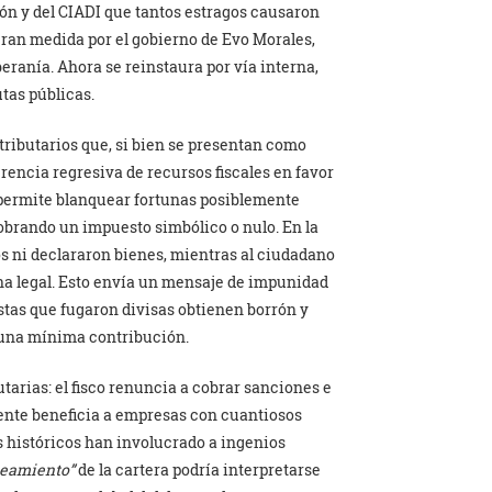
ión y del CIADI que tantos estragos causaron
gran medida por el gobierno de Evo Morales,
eranía. Ahora se reinstaura por vía interna,
tas públicas.
 tributarios que, si bien se presentan como
rencia regresiva de recursos fiscales en favor
 permite blanquear fortunas posiblemente
cobrando un impuesto simbólico o nulo. En la
s ni declararon bienes, mientras al ciudadano
na legal. Esto envía un mensaje de impunidad
stas que fugaron divisas obtienen borrón y
 una mínima contribución.
tarias: el fisco renuncia a cobrar sanciones e
ente beneficia a empresas con cuantiosos
 históricos han involucrado a ingenios
neamiento”
de la cartera podría interpretarse