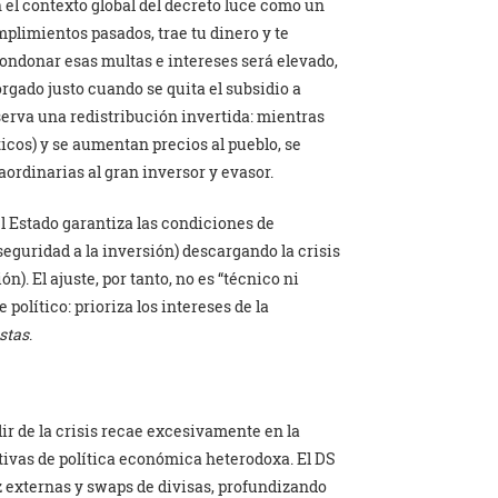
 el contexto global del decreto luce como un
plimientos pasados, trae tu dinero y te
condonar esas multas e intereses será elevado,
orgado justo cuando se quita el subsidio a
erva una redistribución invertida: mientras
icos) y se aumentan precios al pueblo, se
ordinarias al gran inversor y evasor.
 el Estado garantiza las condiciones de
eguridad a la inversión) descargando la crisis
n). El ajuste, por tanto, no es “técnico ni
político: prioriza los intereses de la
istas
.
alir de la crisis recae excesivamente en la
tivas de política económica heterodoxa. El DS
ez externas y swaps de divisas, profundizando