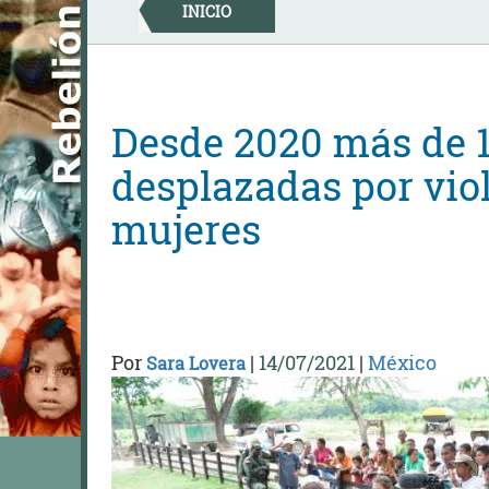
Skip
INICIO
to
content
Desde 2020 más de 
desplazadas por viol
mujeres
Por
|
14/07/2021
|
México
Sara Lovera