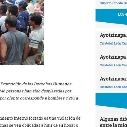
Gilberto Piñeda B
LOS 
Ayotzinapa,
Cristóbal León C
Ayotzinapa y
Cristóbal León C
Ayotzinapa,
y Promoción de los Derechos Humanos
Cristóbal León C
246 personas han sido desplazadas por
5 por ciento corresponde a hombres y 265 a
miento interno forzado es una violación de
Algunas dif
entre la mi
as se ven obligadas a huir de su hogar o