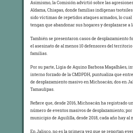
Asimismo, la Comisión advirtió sobre las agresione
Aldama, Chiapas, donde familias indígenas tsotsile
sido víctimas de repetidos ataques armados, lo cua
tengan que abandonar sus hogares y desplazarse a l
También se presentaron casos de desplazamiento f
el asesinato de al menos 10 defensores del territor
familias.
Por su parte, Ligia de Aquino Barbosa Magalhães, i
interno forzado de la CMDPDH, puntualiza que entre
de desplazamiento masivo en Michoacán; dos en Jal
Tamaulipas.
Refiere que, desde 2016, Michoacán ha registrado un
número de eventos masivos de desplazamiento; por 
municipio de Aguililla, desde 2018, cada año hay a
En Jalisco, no es la primera vez que se reportan eve