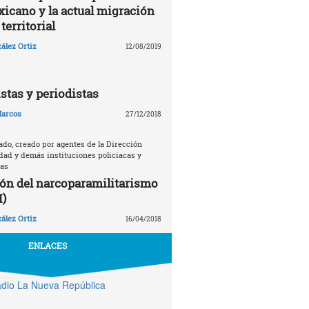
xicano y la actual migración
territorial
ález Ortiz
12/08/2019
istas y periodistas
arcos
27/12/2018
ado, creado por agentes de la Dirección
dad y demás instituciones policiacas y
nas
ón del narcoparamilitarismo
I)
ález Ortiz
16/04/2018
ENLACES
dio La Nueva República