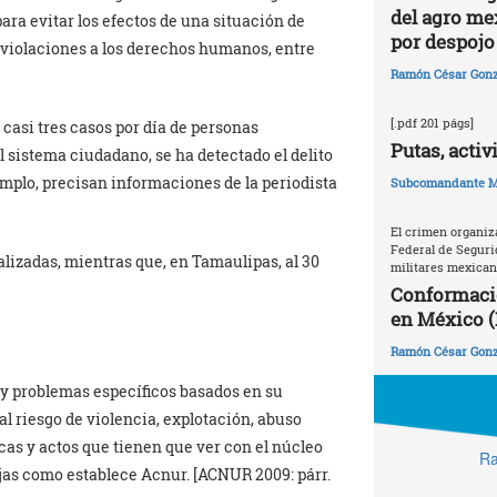
del agro me
ra evitar los efectos de una situación de
por despojo 
 violaciones a los derechos humanos, entre
Ramón César Gonz
[.pdf 201 págs]
 casi tres casos por día de personas
Putas, activ
l sistema ciudadano, se ha detectado el delito
jemplo, precisan informaciones de la periodista
Subcomandante M
El crimen organiz
Federal de Seguri
lizadas, mientras que, en Tamaulipas, al 30
militares mexica
Conformaci
en México (
Ramón César Gonz
 y problemas específicos basados en su
 riesgo de violencia, explotación, abuso
cas y actos que tienen que ver con el núcleo
Ra
ijas como establece Acnur. [ACNUR 2009: párr.