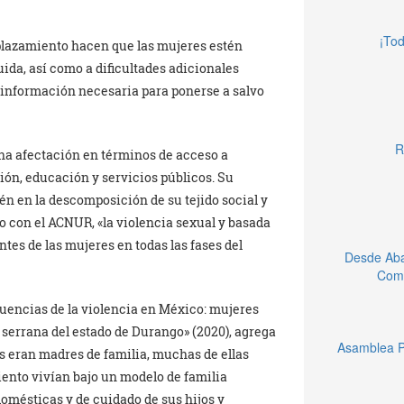
¡Tod
splazamiento hacen que las mujeres estén
ida, así como a dificultades adicionales
a información necesaria para ponerse a salvo
R
 una afectación en términos de acceso a
ón, educación y servicios públicos. Su
n en la descomposición de su tejido social y
do con el ACNUR, «la violencia sexual y basada
tes de las mujeres en todas las fases del
Desde Aba
Comu
uencias de la violencia en México: mujeres
 serrana del estado de Durango» (2020), agrega
Asamblea P
as eran madres de familia, muchas de ellas
ento vivían bajo un modelo de familia
omésticas y de cuidado de sus hijos y