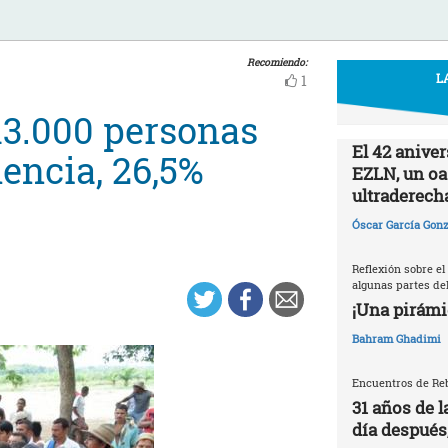
Recomiendo:
L
1
13.000 personas
El 42 aniver
encia, 26,5%
EZLN, un oas
ultraderech
Óscar García Gonz
Reflexión sobre el
algunas partes del
¡Una pirámi
Bahram Ghadimi
Encuentros de Reb
31 años de l
día después