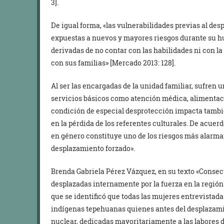
3].
De igual forma, «las vulnerabilidades previas al de
expuestas a nuevos y mayores riesgos durante su hu
derivadas de no contar con las habilidades ni con l
con sus familias» [Mercado 2013: 128].
Al ser las encargadas de la unidad familiar, sufren
servicios básicos como atención médica, alimentaci
condición de especial desprotección impacta tambié
en la pérdida de los referentes culturales. De acuer
en género constituye uno de los riesgos más alarman
desplazamiento forzado».
Brenda Gabriela Pérez Vázquez, en su texto «Consec
desplazadas internamente por la fuerza en la región
que se identificó que todas las mujeres entrevistad
indígenas tepehuanas quienes antes del desplazami
nuclear, dedicadas mayoritariamente a las labores d