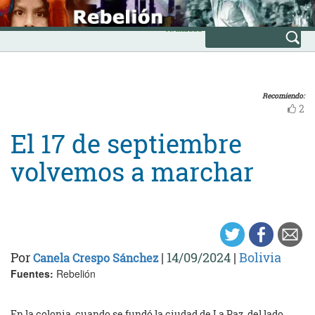
Skip
INICIO
to
Avanzada
content
Recomiendo:
2
El 17 de septiembre
volvemos a marchar
Por
|
14/09/2024
|
Bolivia
Canela Crespo Sánchez
Fuentes:
Rebelión
En la colonia, cuando se fundó la ciudad de La Paz, del lado