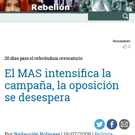
Skip
INICIO
to
Avanzada
content
Recomiendo:
0
20 días para el referéndum revocatorio
El MAS intensifica la
campaña, la oposición
se desespera
Por
|
19/07/2008
|
Bolivia
Redacción Bolpress