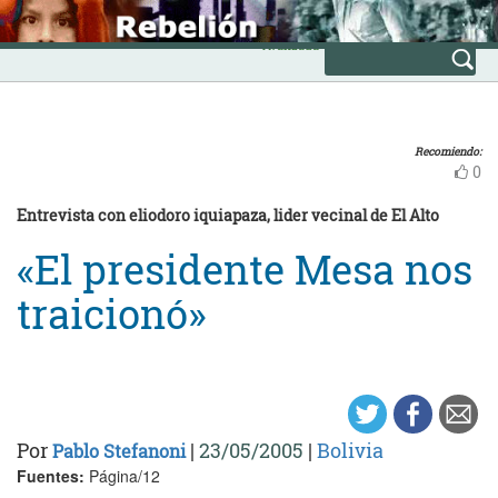
Skip
INICIO
to
Avanzada
content
Recomiendo:
0
Entrevista con eliodoro iquiapaza, lider vecinal de El Alto
«El presidente Mesa nos
traicionó»
Por
|
23/05/2005
|
Bolivia
Pablo Stefanoni
Fuentes:
Página/12