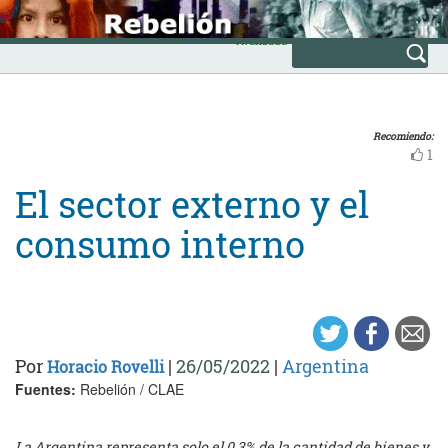
Skip
INICIO
to
Avanzada
content
Recomiendo:
1
El sector externo y el
consumo interno
Por
|
26/05/2022
|
Argentina
Horacio Rovelli
Fuentes:
Rebelión / CLAE
La Argentina representa solo el 0,3% de la cantidad de bienes y