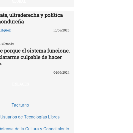
GLOBAL
te, ultraderecha y política
hondureña
dríguez
10/06/2026
 silencio
re porque el sistema funcione,
clararme culpable de hacer
»
04/10/2024
ENLACES
Taciturno
Usuarios de Tecnologías Libres
 Defensa de la Cultura y Conocimiento