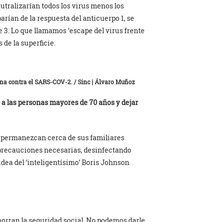
eutralizarían todos los virus menos los
arían de la respuesta del anticuerpo 1, se
te 3. Lo que llamamos ‘escape del virus frente
 de la superficie.
una contra el SARS-COV-2. / Sinc | Álvaro Muñoz
 a las personas mayores de 70 años y dejar
s permanezcan cerca de sus familiares
 precauciones necesarias, desinfectando
idea del ‘inteligentísimo’ Boris Johnson
ahorran la seguridad social. No podemos darle