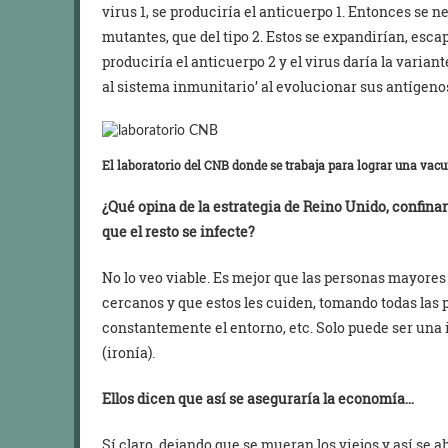
virus 1, se produciría el anticuerpo 1. Entonces se n
mutantes, que del tipo 2. Estos se expandirían, escap
produciría el anticuerpo 2 y el virus daría la varian
al sistema inmunitario’ al evolucionar sus antígenos
El laboratorio del CNB donde se trabaja para lograr una vac
¿Qué opina de la estrategia de Reino Unido, confinar
que el resto se infecte?
No lo veo viable. Es mejor que las personas mayore
cercanos y que estos les cuiden, tomando todas las
constantemente el entorno, etc. Solo puede ser una 
(ironía).
Ellos dicen que así se aseguraría la economía…
Sí claro, dejando que se mueran los viejos y así se 