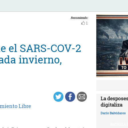
Recomiendo:
1
ue el SARS-COV-2
ada invierno,
La desposes
digitaliza
miento Libre
Darío Balvidares
BATALLA 