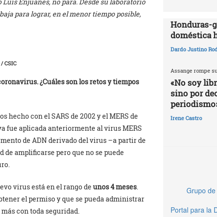
o Luis Enjuanes, no para. Desde su laboratorio
baja para lograr, en el menor tiempo posible,
Honduras-ga
doméstica 
Dardo Justino Ro
 / CSIC
Assange rompe su
«No soy lib
oronavirus. ¿Cuáles son los retos y tiempos
sino por de
periodismo
os hecho con el SARS de 2002 y el MERS de
Irene Castro
ya fue aplicada anteriormente al virus MERS
gmento de ADN derivado del virus –a partir de
 de amplificarse pero que no se puede
uro.
evo virus está en el rango de
unos 4 meses
.
Grupo de 
obtener el permiso y que se pueda administrar
Portal para la
s más con toda seguridad.