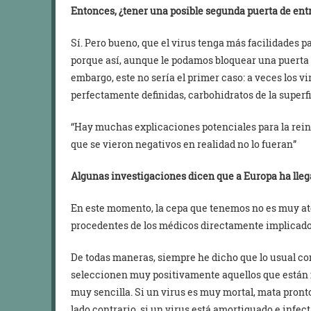
Entonces, ¿tener una posible segunda puerta de ent
Sí. Pero bueno, que el virus tenga más facilidades p
porque así, aunque le podamos bloquear una puerta de
embargo, este no sería el primer caso: a veces los vi
perfectamente definidas, carbohidratos de la superfi
“Hay muchas explicaciones potenciales para la rein
que se vieron negativos en realidad no lo fueran”
Algunas investigaciones dicen que a Europa ha llega
En este momento, la cepa que tenemos no es muy ate
procedentes de los médicos directamente implicado
De todas maneras, siempre he dicho que lo usual con
seleccionen muy positivamente aquellos que están 
muy sencilla. Si un virus es muy mortal, mata pronto 
lado contrario, si un virus está amortiguado e infec