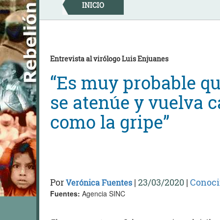
Skip
INICIO
to
content
Entrevista al virólogo Luis Enjuanes
“Es muy probable q
se atenúe y vuelva c
como la gripe”
Por
|
23/03/2020
|
Conoci
Verónica Fuentes
Fuentes:
Agencia SINC