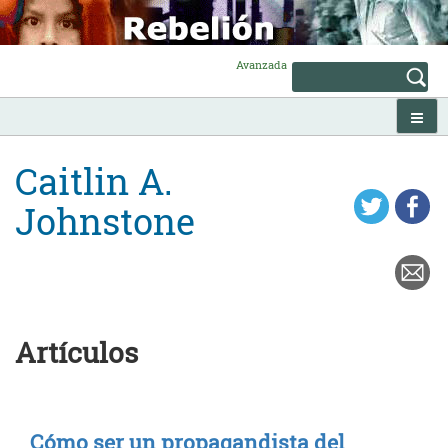
Skip
to
content
Avanzada
Caitlin A.
Johnstone
Artículos
Cómo ser un propagandista del