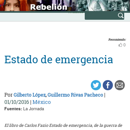
Skip
INICIO
to
Avanzada
content
Recomiendo:
0
Estado de emergencia
Por
|
Gilberto López
,
Guillermo Rivas Pacheco
01/10/2016
|
México
Fuentes:
La Jornada
El libro de Carlos Fazio Estado de emergencia, de la guerra de