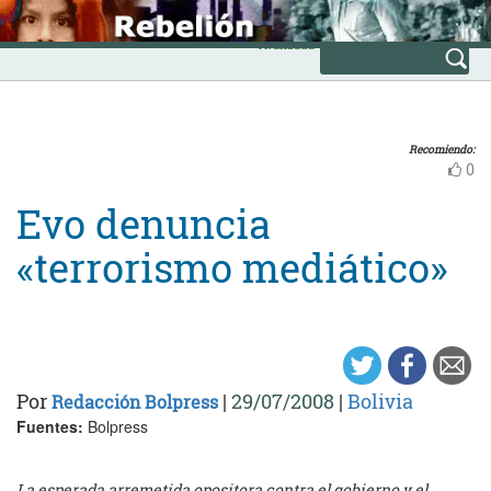
Skip
INICIO
to
Avanzada
content
Recomiendo:
0
Evo denuncia
«terrorismo mediático»
Por
|
29/07/2008
|
Bolivia
Redacción Bolpress
Fuentes:
Bolpress
La esperada arremetida opositora contra el gobierno y el