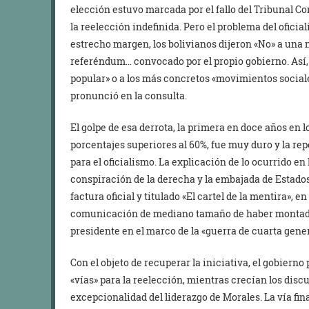
elección estuvo marcada por el fallo del Tribunal Co
la reelección indefinida. Pero el problema del oficia
estrecho margen, los bolivianos dijeron «No» a una
referéndum… convocado por el propio gobierno. Así, 
popular» o a los más concretos «movimientos sociale
pronunció en la consulta.
El golpe de esa derrota, la primera en doce años en
porcentajes superiores al 60%, fue muy duro y la re
para el oficialismo. La explicación de lo ocurrido en
conspiración de la derecha y la embajada de Estado
factura oficial y titulado «El cartel de la mentira», 
comunicación de mediano tamaño de haber montado u
presidente en el marco de la «guerra de cuarta gene
Con el objeto de recuperar la iniciativa, el gobiern
«vías» para la reelección, mientras crecían los disc
excepcionalidad del liderazgo de Morales. La vía fi