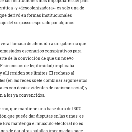
de las instituciones más impopulares del país.
rática -y «descolonizadora»- es solo una de
que derivó en formas institucionales
ebajo del sorpasso esperado por algunos
severa llamada de atención a un gobierno que
 demasiados escenarios conspirativos para
parte de la convicción de que un nuevo
F sin costos de legitimidad) implicaba
 allí residen sus límites. El rechazo al
des (en las redes suele combinar argumentos
ales con dosis evidentes de racismo social) y
n a los ya convencidos.
bierno, que mantiene una base dura del 30%
ión que puede dar disputas en las urnas: es
que Evo mantenga el músculo electoral no es
ones de dar otras batallas impensadas hace