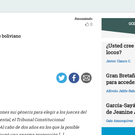
Recomiendo:
GOL
0
e boliviano
¿Usted cree
locos?
Javier Claure C.
Gran Bretañ
para acceder
Alfredo Jalife-Ra
García-Sayá
de Jeanine
nes sui géneris para elegir a los jueces del
ntal, el Tribunal Constitucional
Galo Amusquivar
Al cabo de dos años en los que la posible
cupó una enorme proporción […]