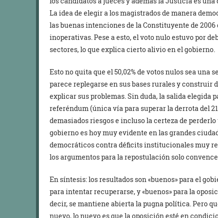
los candidatos a jueces y además la Justicia es una 
La idea de elegir a los magistrados de manera democ
las buenas intenciones de la Constituyente de 2006 
inoperativas. Pese a esto, el voto nulo estuvo por d
sectores, lo que explica cierto alivio en el gobierno.
Esto no quita que el 50,02% de votos nulos sea una 
parece replegarse en sus bases rurales y construir
explicar sus problemas. Sin duda, la salida elegida 
referéndum (única vía para superar la derrota del 21
demasiados riesgos e incluso la certeza de perderlo y
gobierno es hoy muy evidente en las grandes ciuda
democráticos contra déficits institucionales muy re
los argumentos para la repostulación solo convence
En síntesis: los resultados son «buenos» para el go
para intentar recuperarse, y «buenos» para la oposic
decir, se mantiene abierta la pugna política. Pero 
nuevo, lo nuevo es que la oposición esté en condici