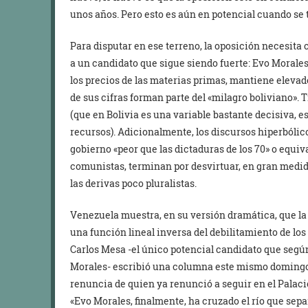
unos años. Pero esto es aún en potencial cuando se 
Para disputar en ese terreno, la oposición necesita 
a un candidato que sigue siendo fuerte: Evo Morales
los precios de las materias primas, mantiene eleva
de sus cifras forman parte del «milagro boliviano». T
(que en Bolivia es una variable bastante decisiva, 
recursos). Adicionalmente, los discursos hiperból
gobierno «peor que las dictaduras de los 70» o equi
comunistas, terminan por desvirtuar, en gran medida
las derivas poco pluralistas.
Venezuela muestra, en su versión dramática, que la 
una función lineal inversa del debilitamiento de los
Carlos Mesa -el único potencial candidato que según
Morales- escribió una columna este mismo domingo 
renuncia de quien ya renunció a seguir en el Pala
«Evo Morales, finalmente, ha cruzado el río que sepa