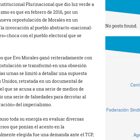
nstitucional Plurinacional que dio luz verde a
lismo es que en febrero de 2016, por un
 nueva repostulación de Morales en un
No posts found.
la invocación al pueblo abstracto «nacional-
s» choca con el pueblo electoral que se
 los que Evo Morales ganó reiteradamente con
postulación se transformó en una obsesión
 las urnas se limitó a detallar una supuesta
s Unidos, retratada en un documental de
Cent
en el que se acusa a una serie de medios de
na serie de falsedades para derrotar al
ración» del imperialismo.
Federación Sindi
o puso toda su energía en evaluar diversas
ursos que ponían el acento en la
nalmente elegida fue una demanda ante el TCP,
Age