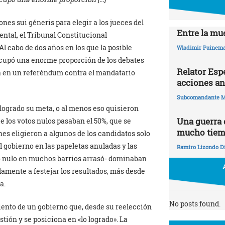
nes sui géneris para elegir a los jueces del
Entre la mue
ntal, el Tribunal Constitucional
Al cabo de dos años en los que la posible
Wladimir Painema
cupó una enorme proporción de los debates
Relator Esp
ón en un referéndum contra el mandatario
acciones an
Subcomandante M
r logrado su meta, o al menos eso quisieron
Una guerra
e los votos nulos pasaban el 50%, que se
mucho tie
es eligieron a algunos de los candidatos solo
l gobierno en las papeletas anuladas y las
Ramiro Lizondo D
oto nulo en muchos barrios arrasó- dominaban
damente a festejar los resultados, más desde
a.
No posts found.
miento de un gobierno que, desde su reelección
tión y se posiciona en «lo logrado». La