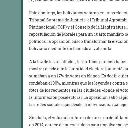
Este domingo, los bolivianos votaron en unas eleccio
Tribunal Supremo de Justicia, el Tribunal Agroambie
Plurinacional (TCP) y el Consejo de la Magistratura. 
repostulación de Morales para un cuarto mandato o
políticos, la oposición buscó transformar la elecci
boliviano mediante un llamado al voto nulo.
A la luz de los resultados, los críticos parecen habe
mostrar desde que la autoridad electoral anunció qu
sumaban a un 17% de votos en blanco. Es decir, quien
rondaban el 30%, mientras que las leyendas contra e
fotos de los recuentos en las ciudades -donde el v
la información poselectoral. La oposición salió rápi
las redes sociales que desde la movilización callejer
Sin duda, el voto nulo informa de un serio debilita
en 2014, carece de nuevas ideas para impulsar su ges