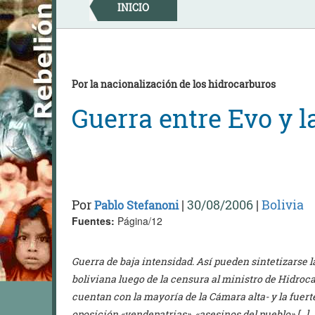
Skip
INICIO
to
content
Por la nacionalización de los hidrocarburos
Guerra entre Evo y l
Por
|
30/08/2006
|
Bolivia
Pablo Stefanoni
Fuentes:
Página/12
Guerra de baja intensidad. Así pueden sintetizarse la
boliviana luego de la censura al ministro de Hidroc
cuentan con la mayoría de la Cámara alta- y la fuert
oposición «vendepatrias», «asesinos del pueblo» […]