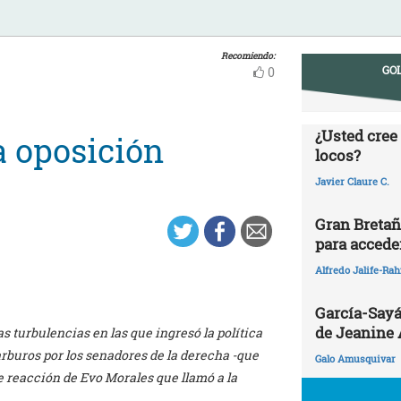
Recomiendo:
GOL
0
¿Usted cree
a oposición
locos?
Javier Claure C.
Gran Bretañ
para acceder
Alfredo Jalife-Ra
García-Sayá
de Jeanine
s turbulencias en las que ingresó la política
arburos por los senadores de la derecha -que
Galo Amusquivar
e reacción de Evo Morales que llamó a la