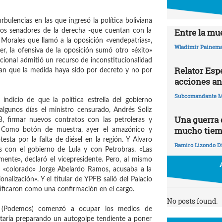
rbulencias en las que ingresó la política boliviana
Entre la mue
los senadores de la derecha -que cuentan con la
 Morales que llamó a la oposición «vendepatrias»,
Wladimir Painema
er, la ofensiva de la oposición sumó otro «éxito»
ucional admitió un recurso de inconstitucionalidad
Relator Esp
an que la medida haya sido por decreto y no por
acciones an
Subcomandante M
ndicio de que la política estrella del gobierno
lgunos días el ministro censurado, Andrés Soliz
Una guerra
B, firmar nuevos contratos con las petroleras y
mucho tie
va. Como botón de muestra, ayer el amazónico y
ta por la falta de diésel en la región. Y Alvaro
Ramiro Lizondo D
nes con el gobierno de Lula y con Petrobras. «Las
ente», declaró el vicepresidente. Pero, al mismo
l «colorado» Jorge Abelardo Ramos, acusaba a la
nalización». Y el titular de YPFB salió del Palacio
ficaron como una confirmación en el cargo.
No posts found.
l (Podemos) comenzó a ocupar los medios de
taría preparando un autogolpe tendiente a poner