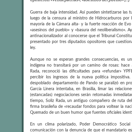
Guerra de baja intensidad. Así pueden sintetizarse las tu
luego de la censura al ministro de Hidrocarburos por 
mayoría de la Cámara alta- y la fuerte reacción de Evo
«asesinos del pueblo» y «basura del neoliberalismo». Ay
antinacionalizador al conocerse que el Tribunal Constit
presentado por tres diputados opositores que cuestion
ley.
Aunque no se esperan grandes consecuencias, es un i
indígena no transitará por un camino de rosas: hace a
Rada, reconoció las dificultades para «refundar» YPF
percibir los ingresos de la nueva política impositi
despoblado departamento de Pando se paralizó en protes
García Linera intentaba, en Brasilia, limar las relacio
(estancadas) negociaciones serán retomadas inmediatam
tiempo, Soliz Rada, un antiguo compañero de ruta de
firma brasileña de «recaudar fondos para voltear la nacio
Quemado de un buen humor que fuentes oficiales identi
En un clima polarizado, Poder Democrático Socia
comunicación con la denuncia de que el mandatario es