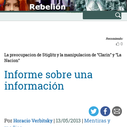
Skip
INICIO
to
Avanzada
content
Recomiendo:
0
La preocupacion de Stiglitz y la manipulacion de "Clarin" y "La
Nacion"
Informe sobre una
información
Por
|
13/05/2013
|
Mentiras y
Horacio Verbitsky