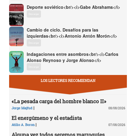
Deporte soviético<br/><i>Gabe Abrahams</i>
Descargar
Cambio de ciclo. Desafíos para las
izquierdas<br/><i>Antonio Antón Morón</i>
Descargar
Indagaciones entre asombros<br/><i>Carlos
Alonso Reynoso y Jorge Alonso</i>
Descargar
LOS LECTORES RECOMIENDAN
«La pesada carga del hombre blanco II»
|
Jorge Majfud
08/08/2026
El energúmeno y el estadista
|
Atilio A. Boron
07/08/2026
Alguna vez todos seremos marroquíes