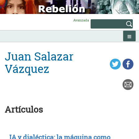
Skip
to
content
Avanzada
Juan Salazar
Vázquez
Artículos
IA y dialéctica: la máquina como