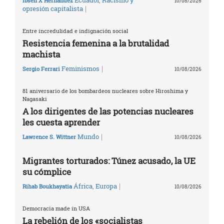
Ecuador
,
Racismo y
Ibsen X Hernández
10/08/2026
|
opresión capitalista
Entre incredulidad e indignación social
Resistencia femenina a la brutalidad
machista
|
Feminismos
Sergio Ferrari
10/08/2026
81 aniversario de los bombardeos nucleares sobre Hiroshima y
Nagasaki
A los dirigentes de las potencias nucleares
les cuesta aprender
|
Mundo
Lawrence S. Wittner
10/08/2026
Migrantes torturados: Túnez acusado, la UE
su cómplice
|
África
,
Europa
Rihab Boukhayatia
10/08/2026
Democracia made in USA
La rebelión de los «socialistas