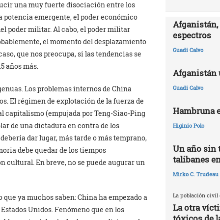
ducir una muy fuerte disociación entre los
 la potencia emergente, el poder económico
Afganistán, 
 poder militar. Al cabo, el poder militar
espectros
robablemente, el momento del desplazamiento
Guadi Calvo
caso, que nos preocupa, si las tendencias se
15 años más.
Afganistán 
Guadi Calvo
genuas. Los problemas internos de China
os. El régimen de explotación de la fuerza de
Hambruna e
n al capitalismo (empujada por Teng-Siao-Ping
blar de una dictadura en contra de los
Higinio Polo
 debería dar lugar, más tarde o más temprano,
Un año sin 
moria debe quedar de los tiempos
talibanes e
ón cultural. En breve, no se puede augurar un
Mirko C. Trudeau
La población civil
lo que ya muchos saben: China ha empezado a
La otra víc
e Estados Unidos. Fenómeno que en los
tóxicos de l