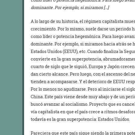
dominante. Por ejemplo, si miramos […]
A lo largo de su historia, el régimen capitalista mu
crecimiento. Por lo mismo, suele darse un periodo hi
como líder o potencia hegemónica. Para luego avanza
dominante. Por ejemplo, si miramos hacia atrás se ha
Estados Unidos (EEUU), etc. Cuando finaliza la Seg
convierte en la gran superpotencia, abrumadoramente
cuarto de siglo que le siguió, Europa y Japón crece
dan cierto alcance. Pero luego, con el ascenso del n
tienden a acompasarse. Y el deterioro de EEUU resp
Por lo menos no agudizarse. Pero al iniciarse el sigl
China. Este país viene desde muy abajo y de un perí
buscó avanzar al socialismo. Proyecto que es cancel
vía capitalista en que el país crece a ritmos desafor
todavía es la gran superpotencia: Estados Unidos.
Pareciera que este país sigue siendo la primera pot