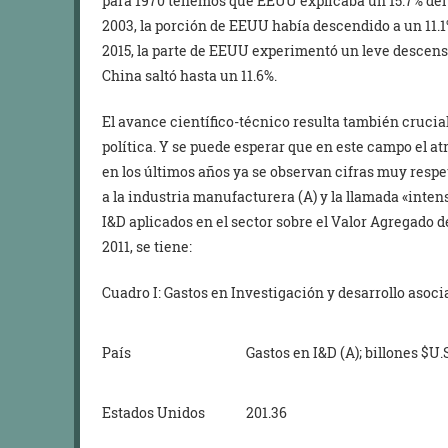
para 1970 tenemos que EEUU explicaba un 15.7% del 
2003, la porción de EEUU había descendido a un 11.1%
2015, la parte de EEUU experimentó un leve descenso:
China saltó hasta un 11.6%.
El avance científico-técnico resulta también crucia
política. Y se puede esperar que en este campo el at
en los últimos años ya se observan cifras muy respe
a la industria manufacturera (A) y la llamada «inte
I&D aplicados en el sector sobre el Valor Agregado de
2011, se tiene:
Cuadro I: Gastos en Investigación y desarrollo asoci
País
Gastos en I&D (A); billones $U.S
Estados Unidos
201.36