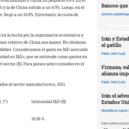
total mundial y China un pequeño 0.6%. En el
Bancos que 
 y la de China subido a un 4.9%. Luego, en el
 llegó a un 10.8%. Entretanto, la cuota de
Andrea Amantegui
IRÁN. SIG
l en la lucha por la supremacía económica y
Irán y Esta
raso relativo de China sea mayor. No obstante,
el gatillo
tables. Consideramos el gasto en I&D asociado
Pablo Jofré Leal
nsidad en I&D», que se entiende como gastos en
l sector (B). Para países seleccionados en el
Firmeza, val
alianza impe
Pablo Jofré Leal
ados al sector manufacturero, 2011.
Irán el adv
Estados Un
. (*)
Intensidad I&D (B)
Hedelberto López 
10.56 %
Irán contra el jui