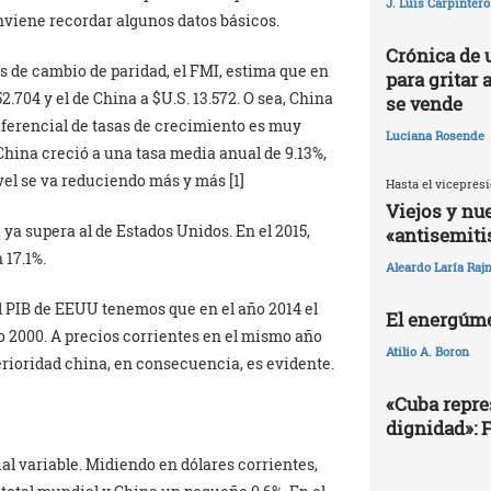
J. Luis Carpintero
nviene recordar algunos datos básicos.
Crónica de 
s de cambio de paridad, el FMI, estima que en
para gritar 
52.704 y el de China a $U.S. 13.572. O sea, China
se vende
iferencial de tasas de crecimiento es muy
Luciana Rosende
e China creció a una tasa media anual de 9.13%,
vel se va reduciendo más y más [1]
Hasta el vicepresi
Viejos y nu
 ya supera al de Estados Unidos. En el 2015,
«antisemit
 17.1%.
Aleardo Laría Rajn
el PIB de EEUU tenemos que en el año 2014 el
El energúme
ño 2000. A precios corrientes en el mismo año
Atilio A. Boron
rioridad china, en consecuencia, es evidente.
«Cuba repres
dignidad»: 
 variable. Midiendo en dólares corrientes,