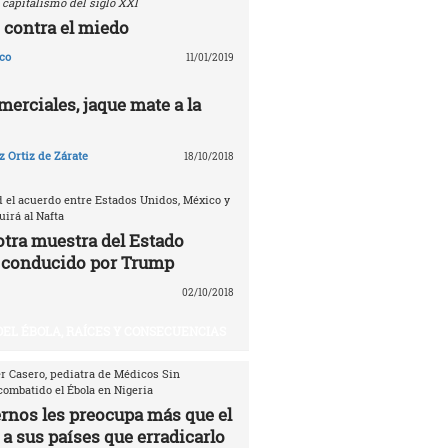
 capitalismo del siglo XXI
 contra el miedo
co
11/01/2019
erciales, jaque mate a la
 Ortiz de Zárate
18/10/2018
d el acuerdo entre Estados Unidos, México y
irá al Nafta
otra muestra del Estado
 conducido por Trump
02/10/2018
DEL ÉBOLA, RAÍCES Y CONSECUENCIAS
er Casero, pediatra de Médicos Sin
combatido el Ébola en Nigeria
ernos les preocupa más que el
 a sus países que erradicarlo