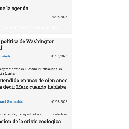
ne la agenda
25/06/2026
EL CAPITALISMO ELIGE LA GUERRA
política de Washington
l
Blanch
07/08/2026
icepresidente del Estado Plurinacional de
cía Linera
ntendido en más de cien años
ía decir Marx cuando hablaba
rard Serralabós
07/08/2026
predación, desigualdad y suicidio colectivo
ción de la crisis ecológica