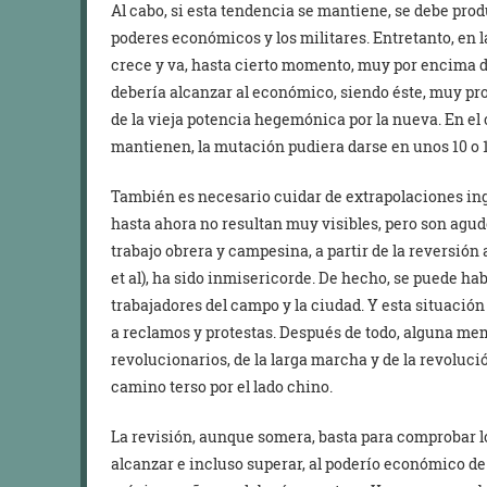
Al cabo, si esta tendencia se mantiene, se debe pro
poderes económicos y los militares. Entretanto, en
crece y va, hasta cierto momento, muy por encima del
debería alcanzar al económico, siendo éste, muy p
de la vieja potencia hegemónica por la nueva. En el 
mantienen, la mutación pudiera darse en unos 10 o 
También es necesario cuidar de extrapolaciones in
hasta ahora no resultan muy visibles, pero son agud
trabajo obrera y campesina, a partir de la reversió
et al), ha sido inmisericorde. De hecho, se puede ha
trabajadores del campo y la ciudad. Y esta situación
a reclamos y protestas. Después de todo, alguna me
revolucionarios, de la larga marcha y de la revoluci
camino terso por el lado chino.
La revisión, aunque somera, basta para comprobar 
alcanzar e incluso superar, al poderío económico d