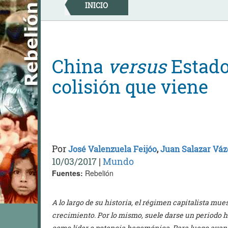
Skip
INICIO
to
content
China
versus
Estado
colisión que viene
Por
José Valenzuela Feijóo
,
Juan Salazar Vá
10/03/2017
|
Mundo
Fuentes:
Rebelión
A lo largo de su historia, el régimen capitalista mu
crecimiento. Por lo mismo, suele darse un periodo hi
como líder o potencia hegemónica. Para luego avanza