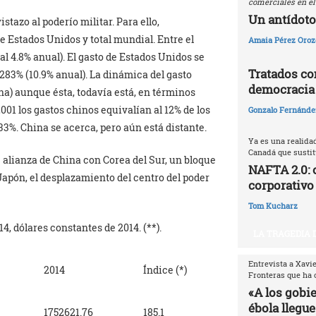
comerciales en el
Un antídoto
azo al poderío militar. Para ello,
de Estados Unidos y total mundial. Entre el
Amaia Pérez Oroz
(al 4.8% anual). El gasto de Estados Unidos se
Tratados com
 283% (10.9% anual). La dinámica del gasto
democracia
a) aunque ésta, todavía está, en términos
001 los gastos chinos equivalían al 12% de los
Gonzalo Fernández
33%. China se acerca, pero aún está distante.
Ya es una realida
Canadá que sustitu
 alianza de China con Corea del Sur, un bloque
NAFTA 2.0: 
 Japón, el desplazamiento del centro del poder
corporativo
Tom Kucharz
4, dólares constantes de 2014. (**).
LA TRAGEDIA 
Entrevista a Xavi
2014
Índice (*)
Fronteras que ha 
«A los gobi
ébola llegue
1752621.76
185.1