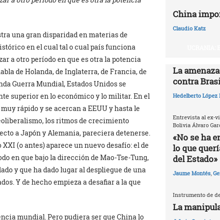
China impo
Claudio Katz
estra una gran disparidad en materias de
stórico en el cual tal o cual país funciona
UCRANIA: 
r a otro período en que es otra la potencia
La amenaza 
bla de Holanda, de Inglaterra, de Francia, de
contra Brasi
unda Guerra Mundial, Estados Unidos se
 superior en lo económico y lo militar. En el
Hedelberto López 
n muy rápido y se acercan a EEUU y hasta le
Entrevista al ex-v
eoliberalismo, los ritmos de crecimiento
Bolivia Álvaro Gar
ecto a Japón y Alemania, pareciera detenerse.
«No se ha e
o XXI (o antes) aparece un nuevo desafío: el de
lo que quer
odo en que bajo la dirección de Mao-Tse-Tung,
del Estado»
ado y que ha dado lugar al despliegue de una
Jaume Montés
,
Ge
ados. Y de hecho empieza a desafiar a la que
Instrumento de de
La manipula
encia mundial. Pero pudiera ser que China lo