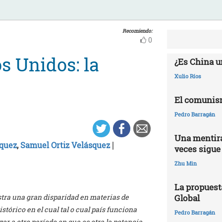
Recomiendo:
0
s Unidos: la
¿Es China u
Xulio Ríos
El comunis
Pedro Barragán
Una mentira
|
zquez
,
Samuel Ortiz Velásquez
veces sigue
Zhu Min
La propuest
Global
estra una gran disparidad en materias de
stórico en el cual tal o cual país funciona
Pedro Barragán
r a otro período en que es otra la potencia