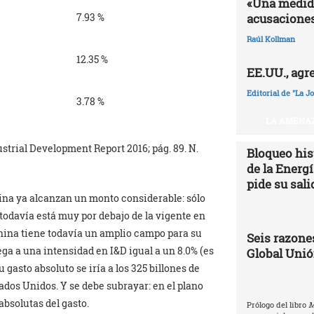
«Una medida
acusaciones
7.93 %
Raúl Kollman
12.35 %
EE.UU., agr
Editorial de "La J
3.78 %
LA AMENAZ
strial Development Report 2016; pág. 89. N.
Bloqueo hist
de la Energ
pide su sali
hina ya alcanzan un monto considerable: sólo
todavía está muy por debajo de la vigente en
hina tiene todavía un amplio campo para su
Seis razones
ga a una intensidad en I&D igual a un 8.0% (es
Global Uni
gasto absoluto se iría a los 325 billones de
ados Unidos. Y se debe subrayar: en el plano
absolutas del gasto.
Prólogo del libro
M