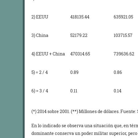
2) EEUU
418135.44
635921.05
3) China
52179.22
103715.57
4) EEUU + China
470314.65
739636.62
5) = 2 / 4
0.89
0.86
6) = 3 / 4
0.11
0.14
(*) 2014 sobre 2001. (**) Millones de dólares. Fuente:
En lo indicado se observa una situación que, en térm
dominante conserva un poder militar superior, pero