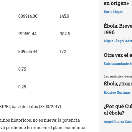
en origen»
Enric Llopis
609914.00
145.9
Ébola: Breve
1996
199651.44
382.6
Miguel Ángel Ada
809565.44
172.1
Otra vez el
Subcomandante M
0.75
Las patentes desi
Ébola, ¿trag
0.25
Rodrigo Uprimny
¿Por qué Cu
 SIPRI, base de datos (3/03/2017).
el ébola?
inos históricos, no es nueva: la potencia
Ángel Guerra Cabr
 va perdiendo terreno en el plano económico.