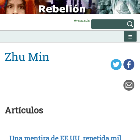
Skip
to
content
Avanzada
Zhu Min
Artículos
Una mentira de EE.UU. repetida mil