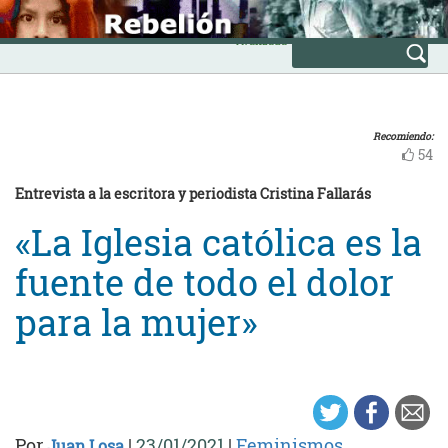
Skip
INICIO
to
Avanzada
content
Recomiendo:
54
Entrevista a la escritora y periodista Cristina Fallarás
«La Iglesia católica es la
fuente de todo el dolor
para la mujer»
Por
|
23/01/2021
|
Feminismos
Juan Losa