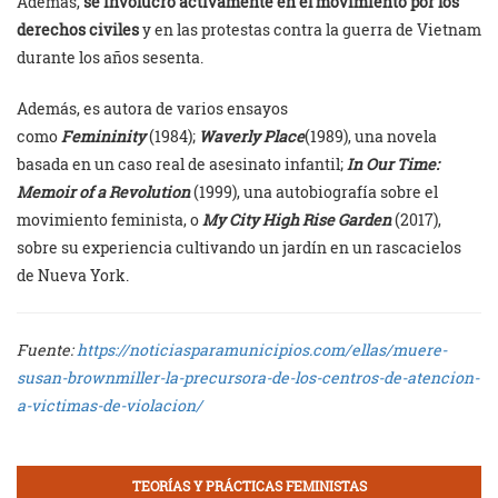
Además,
se involucró activamente en el movimiento por los
derechos civiles
y en las protestas contra la guerra de Vietnam
durante los años sesenta.
Además, es autora de varios ensayos
como
Femininity
(1984);
Waverly Place
(1989), una novela
basada en un caso real de asesinato infantil;
In Our Time:
Memoir of a Revolution
(1999), una autobiografía sobre el
movimiento feminista, o
My City High Rise Garden
(2017),
sobre su experiencia cultivando un jardín en un rascacielos
de Nueva York.
Fuente:
https://noticiasparamunicipios.com/ellas/muere-
susan-brownmiller-la-precursora-de-los-centros-de-atencion-
a-victimas-de-violacion/
TEORÍAS Y PRÁCTICAS FEMINISTAS