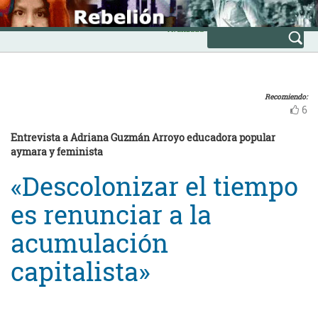
Skip
INICIO
to
Avanzada
content
Recomiendo:
6
Entrevista a Adriana Guzmán Arroyo educadora popular
aymara y feminista
«Descolonizar el tiempo
es renunciar a la
acumulación
capitalista»