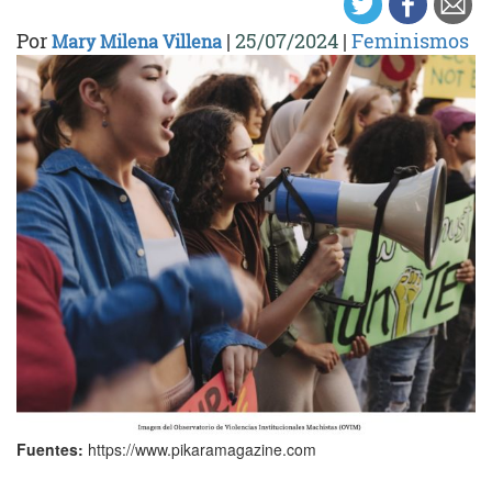
Por
|
25/07/2024
|
Feminismos
Mary Milena Villena
Fuentes:
https://www.pikaramagazine.com