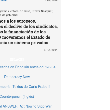
oteach
10/10/2004
grama electoral de Bush, Grover Nosquist,
s de gobierno:
os a los europeos,
 el declive de los sindicatos,
s la financiación de los
y moveremos el Estado de
acia un sistema privado»
17/09/2004
ENLACES
licados en Rebelión antes del 1-6-04
Democracy Now
Imperio. Textos de Carlo Frabetti
Counterpunch (inglés)
nal ANSWER (Act Now to Stop War