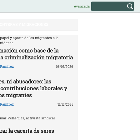
Avanzada
ONTERAS Y MIGRACIONES
 papel y aporte de los migrantes a la
unidense
mación como base de la
la criminalización migratoria
o Ramírez
06/03/2026
s, ni abusadores: las
 contribuciones laborales y
los migrantes
o Ramírez
31/12/2025
mar Velásquez, activista sindical
ar la cacería de seres