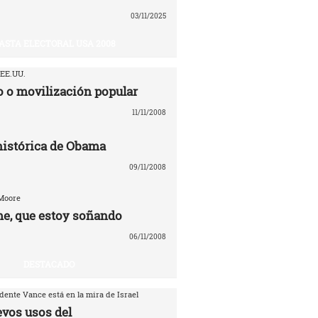
03/11/2025
ASTA ELECTORAL USA 2008
 EE.UU.
 o movilización popular
11/11/2008
 histórica de Obama
09/11/2008
 Moore
e, que estoy soñando
06/11/2008
DESTACADO
dente Vance está en la mira de Israel
evos usos del