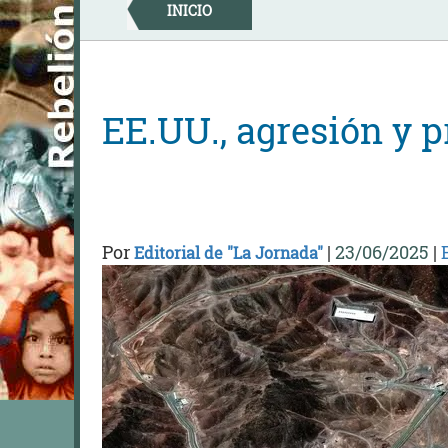
Skip
INICIO
to
content
EE.UU., agresión y 
Por
|
23/06/2025
|
Editorial de "La Jornada"