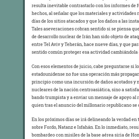
resulta inevitable contrastarlo con los informes de
hechos, al señalar que los materiales y actividades
días de los sitios atacados y que los daños a las ins
Tales aseveraciones cobran sentido si se piensa qu
de desarrollo nuclear de Irán han sido objeto de ata
entre Tel Aviv y Teherán, hace nueve días, y que par
sentido común proteger esa actividad cambiándola d
Con esos elementos de juicio, cabe preguntarse si l
estadounidense no fue una operación más propagand
principio como una incursión de daños acotados y no
nucleares de la nación centroasiática, sino a satisf
bando trumpista y a enviar un mensaje de apoyo a
quien tras el anuncio del millonario republicano se
En los próximos días se irá delineando la verdad e
sobre Fordo, Natanz e Isfahán. En lo inmediato, resu
bombardeo con misiles de la base aérea siria de Hom