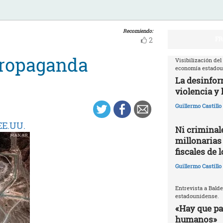
Recomiendo:
FR
2
propaganda
Visibilización del
economía estado
La desinfor
violencia y 
Guillermo Castill
EE.UU.
Ni criminale
millonarias
fiscales de 
Guillermo Castill
Entrevista a Balde
estadounidense.
«Hay que par
humanos»