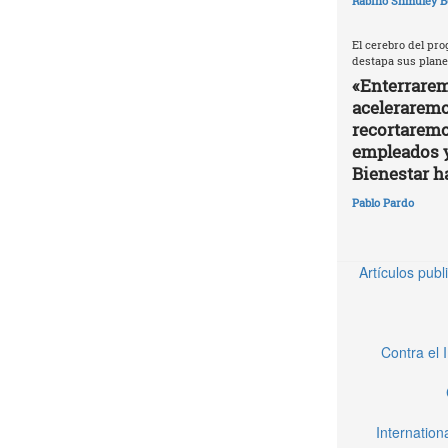
Rabino Shmuley B
El cerebro del pro
destapa sus plane
«Enterrarem
aceleraremos
recortaremo
empleados 
Bienestar h
Pablo Pardo
Artículos pub
Contra el 
Internatio