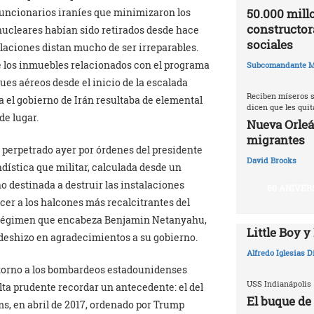
50.000 millo
 funcionarios iraníes que minimizaron los
constructor
 nucleares habían sido retirados desde hace
sociales
talaciones distan mucho de ser irreparables.
e los inmuebles relacionados con el programa
Subcomandante M
ques aéreos desde el inicio de la escalada
Reciben míseros s
a el gobierno de Irán resultaba de elemental
dicen que les qui
e lugar.
Nueva Orleá
migrantes
o perpetrado ayer por órdenes del presidente
David Brooks
ística que militar, calculada desde un
 destinada a destruir las instalaciones
60 ANIVER
acer a los halcones más recalcitrantes del
l régimen que encabeza Benjamin Netanyahu,
Little Boy y
 deshizo en agradecimientos a su gobierno.
Alfredo Iglesias 
n torno a los bombardeos estadounidenses
USS Indianápolis
lta prudente recordar un antecedente: el del
El buque de
s, en abril de 2017, ordenado por Trump