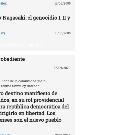
ález
12/08/2005
Nagasaki: el genocidio I, II y
Gay
11/08/2005
EL IDEARIO DEL IMPERIO
sobediente
22/09/2020
e líder de la comunidad judía
 rabino Shmuley Boteach:
ro destino manifiesto de
dos, en su rol providencial
a república democrática del
rigirlo en libertad. Los
nses son el nuevo pueblo