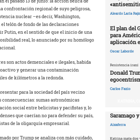
n el pasado 13 de junio: la acción bélica de
«antisemit
na confrontación regional de suyo peligrosa,
Aleardo Laría Rajn
otencia nuclear –es decir, Washington,
l telón de fondo de las declaraciones
El plan del
r Putin, en el sentido de que el inicio de una
para Améric
sibilidad real, lo anunciado por su homólogo
aplicación 
acional.
Oscar Laborde
es son actos demenciales e ilegales, habida
Resistencia iraní
dioactivo y generar una contaminación
Donald Trum
les de kilómetros a la redonda.
egocentris
Carlos Fazio
resentar para la sociedad del país vecino
us consecuencias: sumas astronómicas
KATRINA, C
ión social entre belicistas y pacifistas y, lo
Saramago y
idenses que caerían no para defender su país,
istas de la oligarquía empresarial.
Aixaferra
clamado por Trump se analiza con más cuidado,
Katrina mata dos 