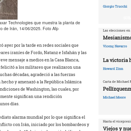
Giorgio Trucchi
SUB
axar Technologies que muestra la planta de
o de Irán, 14/06/2025. Foto Afp
Las elecciones en
Mesianismo
 ayer por la tarde en redes sociales que
Vicenç Navarro
ares iraníes de Fordo, Natanz e Isfahán y las
La victoria
eve mensaje a medios en la Casa Blanca,
 felicitó a los militares que realizaron una
Howard Zinn
chas décadas, agradeció a las fuerzas
an hecho y amenazó a la República Islámica
Carta de Michael
Pellízquenm
ndiciones de Washington, las cuales, por
emente significan una rendición
Michael Moore
unos días.
iato alarma mundial por lo que significa el
Hasta el vicepresi
flicto con Irán, iniciado por los bombardeos y
Viejos y nu