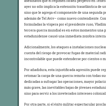
asesinatos que el régimen israelí perpetró en Teherá
ayer no sólo implica la extensión trasatlántica de u
sino que le agrega el componente de una segunda p
además de Tel Aviv– como nuevo contendiente. Con e
formuladas la víspera por el presidente ruso, Vladími
tercera guerra mundial es en estos momentos una po
estadunidense causó una inmediata zozobra intern
Adicionalmente, los ataques a instalaciones nuclear
cuenta del riesgo de provocar fugas de material ra
incontrolable que puede extenderse por cientos o mi
Por añadidura, esta injustificada agresión puede rep
retomar la carga de una guerra remota con todas s
dedicadas a sufragar las operaciones, mayor polarizac
más grave, las inevitables bajas de jóvenes estadun
sino para servir a los inveterados intereses colonial
Por otra parte, si el éxito militar espectacular pro