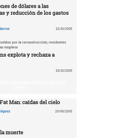
nes de dólares a las
as y reducción de los gastos
arcos
22/10/2005
ueldos por la reconstrucción; residentes
tan empleos
ns explota y rechaza a
20/10/2005
SARIO DEL BOMBARDEO DE EEUU EN
JAPÓN
 Fat Man: caídas del cielo
Diéguez
20/08/2005
 la muerte