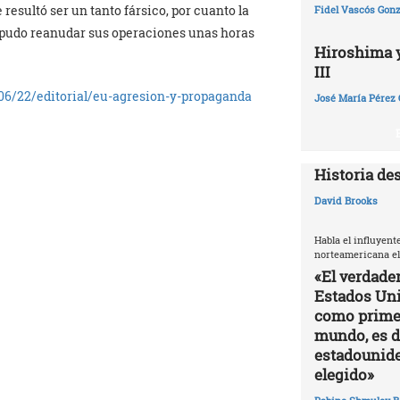
resultó ser un tanto fársico, por cuanto la
Fidel Vascós Gonz
te pudo reanudar sus operaciones unas horas
Hiroshima y 
III
06/22/editorial/eu-agresion-y-propaganda
José María Pérez 
Historia de
David Brooks
Habla el influyent
norteamericana el
«El verdade
Estados Uni
como primer
mundo, es di
estadounide
elegido»