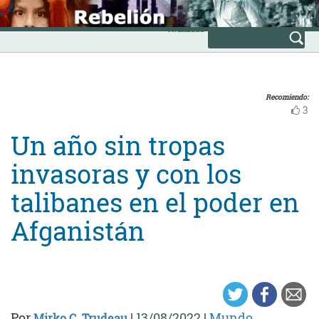
Skip
INICIO
to
Avanzada
content
Recomiendo:
3
Un año sin tropas
invasoras y con los
talibanes en el poder en
Afganistán
Por
|
13/08/2022
|
Mundo
Mirko C. Trudeau