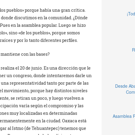
los pueblos» porque había una gran crítica.
¡Tod
o donde discutimos en la comunidad. ¿Dónde
 Pues en la asamblea popular. Luego se hizo
lo», sino «de los pueblos», porque somos
ces y por lo tanto diferentes perfiles.
R
n mantiene con las bases?
ealiza el 20 de junio. Es una dirección que le
ner un congreso, donde intentaremos darle un
 una representatividad tanto por parte de las
Desde Aba
el movimiento, porque hay distintos niveles
Comu
te, se retiran un poco, y luego vuelven a
icipación varía según el compromiso y las
iones muy localizadas en determinadas
Asamblea P
 permanentemente en la ciudad. Oaxaca está
egar al Istmo (de Tehuantepec) tenemos que