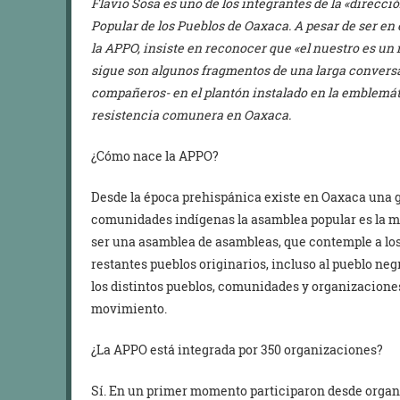
Flavio Sosa es uno de los integrantes de la «direcci
Popular de los Pueblos de Oaxaca. A pesar de ser en
la APPO, insiste en reconocer que «el nuestro es un
sigue son algunos fragmentos de una larga convers
compañeros- en el plantón instalado en la emblemát
resistencia comunera en Oaxaca.
¿Cómo nace la APPO?
Desde la época prehispánica existe en Oaxaca una g
comunidades indígenas la asamblea popular es la 
ser una asamblea de asambleas, que contemple a los z
restantes pueblos originarios, incluso al pueblo ne
los distintos pueblos, comunidades y organizaciones
movimiento.
¿La APPO está integrada por 350 organizaciones?
Sí. En un primer momento participaron desde organ