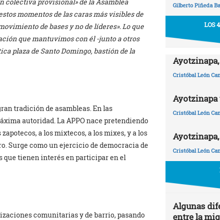
ón colectiva provisional» de la Asamblea
Gilberto Piñeda B
 estos momentos de las caras más visibles de
LOS 
 movimiento de bases y no de líderes». Lo que
ación que mantuvimos con él -junto a otros
ica plaza de Santo Domingo, bastión de la
Ayotzinapa,
Cristóbal León C
Ayotzinapa y
ran tradición de asambleas. En las
Cristóbal León C
máxima autoridad. La APPO nace pretendiendo
apotecos, a los mixtecos, a los mixes, y a los
Ayotzinapa,
gro. Surge como un ejercicio de democracia de
Cristóbal León C
 que tienen interés en participar en el
Algunas dif
izaciones comunitarias y de barrio, pasando
entre la mi