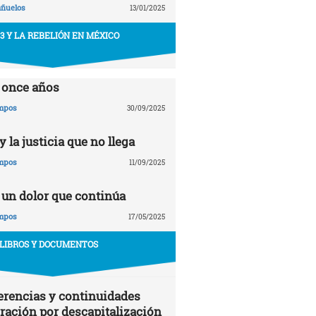
añuelos
13/01/2025
43 Y LA REBELIÓN EN MÉXICO
 once años
ampos
30/09/2025
 la justicia que no llega
ampos
11/09/2025
 un dolor que continúa
ampos
17/05/2025
LIBROS Y DOCUMENTOS
erencias y continuidades
gración por descapitalización