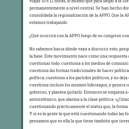
viajar 10 o 12 horas, lo mismo que para llegar a la S
permanentemente a nivel central. Se han hecho dist
consolidada la regionalización de la APPO. Que la A
estamos trabajando.
¿Qué ocurrirá con la APPO luego de su congreso con
No sabemos hacia dónde vaya a discurrir esto, porq
la base. Este movimiento nace como una respuesta a
cuestionar todo: cuestiona a los medios de comunicac
cuestiona las formas tradicionales de hacer polític
política; cuestiona a los partidos políticos, y no dej
cuestiona incluso los mismos liderazgos, y genera u
gobierno, y plantea quitarlo. Entonces se empieza
antisistémico, que alarma a la clase política. «¿Cómo
cuestionando prácticamente el status quo, la forma d
Y si es la gente la que está cuestionando todas las f
pensamos que es ella la que tiene también que inve