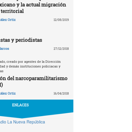
xicano y la actual migración
territorial
ález Ortiz
12/08/2019
istas y periodistas
arcos
27/12/2018
ado, creado por agentes de la Dirección
dad y demás instituciones policiacas y
nas
ón del narcoparamilitarismo
I)
ález Ortiz
16/04/2018
ENLACES
dio La Nueva República