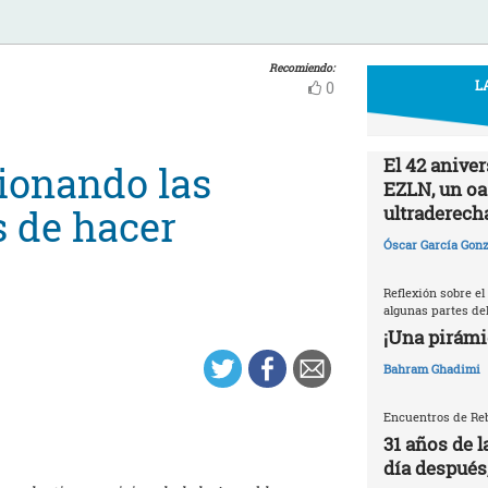
Recomiendo:
L
0
El 42 aniver
ionando las
EZLN, un oas
ultraderech
s de hacer
Óscar García Gonz
Reflexión sobre el
algunas partes del
¡Una pirámi
Bahram Ghadimi
Encuentros de Reb
31 años de l
día después