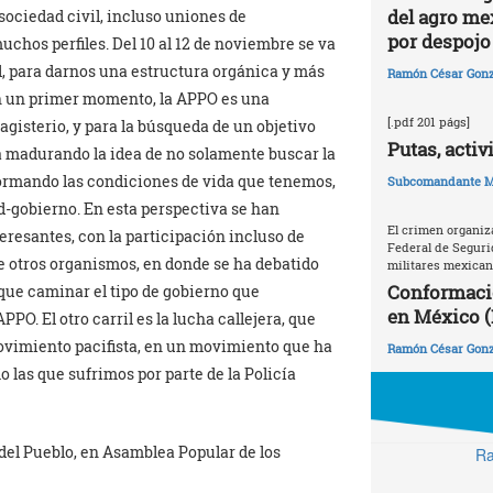
del agro me
 sociedad civil, incluso uniones de
por despojo 
chos perfiles. Del 10 al 12 de noviembre se va
l, para darnos una estructura orgánica y más
Ramón César Gonz
En un primer momento, la APPO es una
[.pdf 201 págs]
agisterio, y para la búsqueda de un objetivo
Putas, activ
a madurando la idea de no solamente buscar la
sformando las condiciones de vida que tenemos,
Subcomandante M
d-gobierno. En esta perspectiva se han
El crimen organiz
eresantes, con la participación incluso de
Federal de Seguri
e otros organismos, en donde se ha debatido
militares mexica
Conformaci
que caminar el tipo de gobierno que
en México (
PO. El otro carril es la lucha callejera, que
ovimiento pacifista, en un movimiento que ha
Ramón César Gonz
las que sufrimos por parte de la Policía
el Pueblo, en Asamblea Popular de los
Ra