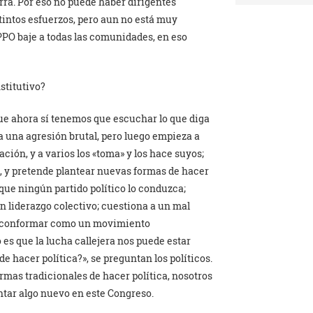
ierra. Por eso no puede haber dirigentes
intos esfuerzos, pero aun no está muy
PPO baje a todas las comunidades, en eso
stitutivo?
ue ahora sí tenemos que escuchar lo que diga
 una agresión brutal, pero luego empieza a
ión, y a varios los «toma» y los hace suyos;
a, y pretende plantear nuevas formas de hacer
a que ningún partido político lo conduzca;
n liderazgo colectivo; cuestiona a un mal
 a conformar como un movimiento
 es que la lucha callejera nos puede estar
e hacer política?», se preguntan los políticos.
ormas tradicionales de hacer política, nosotros
ntar algo nuevo en este Congreso.