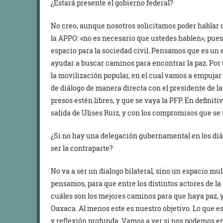
¿Estará presente el gobierno federal?
No creo, aunque nosotros solicitamos poder hablar c
la APPO: «no es necesario que ustedes hablen», pues
espacio para la sociedad civil. Pensamos que es un e
ayudar a buscar caminos para encontrar la paz. Por un 
la movilización popular, en el cual vamos a empuj
de diálogo de manera directa con el presidente de l
presos estén libres, y que se vaya la PFP. En definitiv
salida de Ulises Ruiz, y con los compromisos que se
¿Si no hay una delegación gubernamental en los diál
ser la contraparte?
No va a ser un dialogo bilateral, sino un espacio mu
pensamos, para que entre los distintos actores de la
cuáles son los mejores caminos para que haya paz, y 
Oaxaca. Al menos este es nuestro objetivo. Lo que e
y reflexión profunda. Vamos a ver si nos podemos e