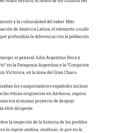
 relato heroico, el relato de los triunfos del
miento y la colonialidad del saber. Más
inación de América Latina, el elemento
criollo
o que profundiza la diferencia con la población
merger el general Julio Argentino Roca y
to” en la Patagonia Argentina y la “Conquista
ín Victorica, en la zona del Gran Chaco.
lizaban los conquistadores españoles incluso
a las etnias originarias en
bárbaros
,
impíos
,
ponía era el mismo proyecto de despojo
a élite dirigente.
obre la negación de la historia de los pueblos
a la región andina, Anáhuac, lo que en la