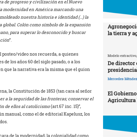
a de progreso y civilización en el Nuevo
e la modernidad en América marcando una
moldeado nuestra historia e identidad (…) la
 global. Colón como símbolo de la expansión
Agronegocio
mano, para superar lo desconocido y buscar
la tierra y 
ación
“.
el posteo/video nos recuerda, a quienes
Modelo extractivo,
de los años 60 del siglo pasado, o a los
De director
presidencia
 en que la narrativa era la misma que el guion
Mercedes Ménde
na, la Constitución de 1853 (tan cara al señor
El Gobierno
r a la seguridad de las fronteras; conservar el
Agricultura
ón de ellos al catolicismo
(art.67 inc. 15)”,
ún manual, como el de editorial Kapelusz, los
dos.
 cara de la modernidad; la colonialidad como