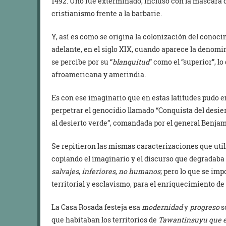
1492. Uno fue exterminado, incluso con la máscara del
cristianismo frente a la barbarie.
Y, así es como se origina la colonización del conoci
adelante, en el siglo XIX, cuando aparece la denom
se percibe por su “
blanquitud
” como el “superior”, l
afroamericana y amerindia.
Es con ese imaginario que en estas latitudes pudo e
perpetrar el genocidio llamado “Conquista del desier
al desierto verde”, comandada por el general Benjam
Se repitieron las mismas caracterizaciones que uti
copiando el imaginario y el discurso que degradaba 
salvajes
,
inferiores
,
no humanos
; pero lo que se im
territorial y esclavismo, para el enriquecimiento de l
La Casa Rosada festeja esa
modernidad
y
progreso
s
que habitaban los territorios de
Tawantinsuyu que er