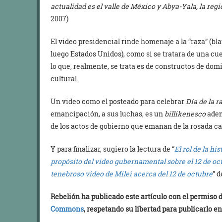
actualidad es el valle de México y Abya-Yala, la re
2007)
El video presidencial rinde homenaje a la “raza” (bla
luego Estados Unidos), como si se tratara de una c
lo que, realmente, se trata es de constructos de dom
cultural.
Un video como el posteado para celebrar
Día de la r
emancipación, a sus luchas, es un
billikenesco
adem
de los actos de gobierno que emanan de la rosada ca
Y para finalizar, sugiero la lectura de “
El rol de la hi
propósito del video gubernamental sobre el 12 de oc
tenebroso video de Milei acerca del 12 de octubre
” 
Rebelión ha publicado este artículo con el permiso
Commons
, respetando su libertad para publicarlo en