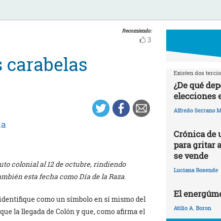
Recomiendo:
3
s carabelas
Existen dos tercio
¿De qué dep
elecciones 
Alfredo Serrano M
na
Crónica de 
para gritar 
se vende
uto colonial al 12 de octubre, rindiendo
Luciana Rosende
ambién esta fecha como Día de la Raza.
El energúme
 identifique como un símbolo en sí mismo del
Atilio A. Boron
que la llegada de Colón y que, como afirma el