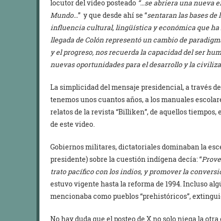
locutor del video posteado
“…se abriera una nueva er
Mundo…
” y que desde ahí se “
sentaran las bases d
influencia cultural, lingüística y económica que ha 
llegada de Colón representó un cambio de paradigma
y el progreso, nos recuerda la capacidad del ser hu
nuevas oportunidades para el desarrollo y la civiliz
La simplicidad del mensaje presidencial, a través d
tenemos unos cuantos años, a los manuales escolares 
relatos de la revista “Billiken”, de aquellos tiempos,
de este video.
Gobiernos militares, dictatoriales dominaban la esce
presidente) sobre la cuestión indígena decía: “
Provee
trato pacífico con los indios, y promover la conversi
estuvo vigente hasta la reforma de 1994. Incluso alg
mencionaba como pueblos “prehistóricos”, extingui
No hay duda que el posteo de X no solo niega la otra