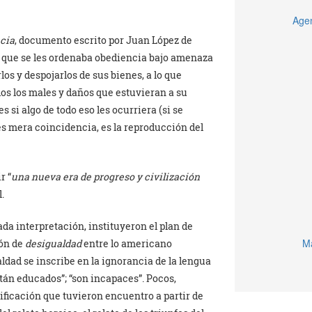
Agen
cia
, documento escrito por Juan López de
 el que se les ordenaba obediencia bajo amenaza
los y despojarlos de sus bienes, a lo que
os los males y daños que estuvieran a su
s si algo de todo eso les ocurriera (si se
s mera coincidencia, es la reproducción del
r “
una nueva era de progreso y civilización
.
zada interpretación, instituyeron el plan de
Ma
ión de
desigualdad
entre lo americano
ldad se inscribe en la ignorancia de la lengua
están educados”; “son incapaces”. Pocos,
ificación que tuvieron encuentro a partir de