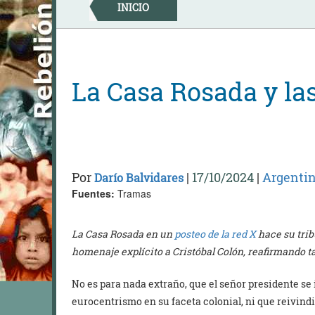
Skip
INICIO
to
content
La Casa Rosada y la
Por
|
17/10/2024
|
Argenti
Darío Balvidares
Fuentes:
Tramas
La Casa Rosada en un
posteo de la red X
hace su trib
homenaje explícito a Cristóbal Colón, reafirmando t
No es para nada extraño, que el señor presidente se
eurocentrismo en su faceta colonial, ni que reivindi