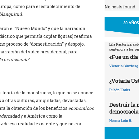
uropa, como para el establecimiento del
No posts found.
blanquitud
.
30 AÑOS
maron el “Nuevo Mundo” y que la narración
dáctico que permitía copiar figuras) reafirma
como proceso de “domesticación” y despojo.
Lila Pastoriza, so
sentencia a los r
narración del video presidencial, para
«Fue un día 
la civilización
”.
Victoria Ginzberg
¿Votaría Ust
Rubén Kotler
la teoría de lo monstruoso, lo que no se conoce
a otras culturas, aniquiladas, devastadas,
Destruir la 
ara la obtención de los beneficios
económicos
democracia
dernidad
y a América como la
Norma Loto B.
z de esa realidad existente y que no era