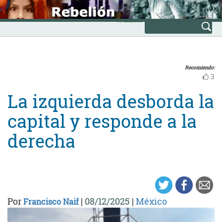
Skip
INICIO
to
Avanzada
content
Recomiendo:
3
La izquierda desborda la
capital y responde a la
derecha
Por
|
08/12/2025
|
México
Francisco Naif