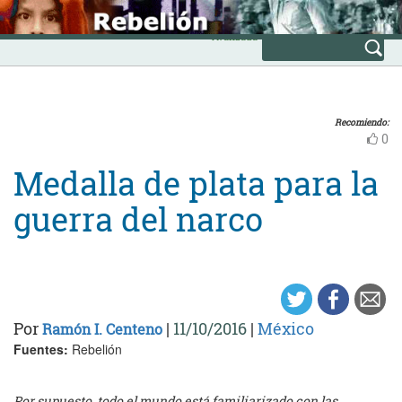
Skip
INICIO
to
Avanzada
content
Recomiendo:
0
Medalla de plata para la
guerra del narco
Por
|
11/10/2016
|
México
Ramón I. Centeno
Fuentes:
Rebelión
Por supuesto, todo el mundo está familiarizado con las