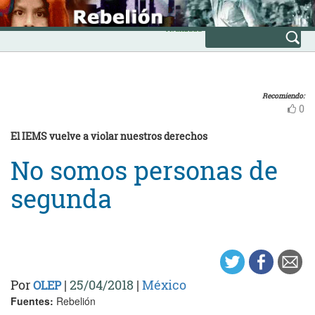
Skip
INICIO
to
Avanzada
content
Recomiendo:
0
El IEMS vuelve a violar nuestros derechos
No somos personas de
segunda
Por
|
25/04/2018
|
México
OLEP
Fuentes:
Rebelión