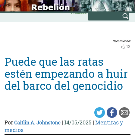
Skip
INICIO
to
Avanzada
content
Recomiendo:
13
Puede que las ratas
estén empezando a huir
del barco del genocidio
Por
|
14/05/2025
|
Mentiras y
Caitlin A. Johnstone
medios