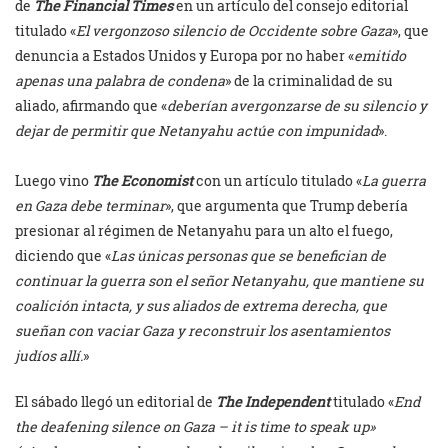
de
The Financial Times
en un artículo del consejo editorial
titulado «
El vergonzoso silencio de Occidente sobre Gaza
», que
denuncia a Estados Unidos y Europa por no haber «
emitido
apenas una palabra de condena
» de la criminalidad de su
aliado, afirmando que «
deberían avergonzarse de su silencio y
dejar de permitir que Netanyahu actúe con impunidad
».
Luego vino
The Economist
con un artículo titulado «
La guerra
en Gaza debe terminar
», que argumenta que Trump debería
presionar al régimen de Netanyahu para un alto el fuego,
diciendo que «
Las únicas personas que se benefician de
continuar la guerra son el señor Netanyahu, que mantiene su
coalición intacta, y sus aliados de extrema derecha, que
sueñan con vaciar Gaza y reconstruir los asentamientos
judíos allí.
»
El sábado llegó un editorial de
The Independent
titulado «
End
the deafening silence on Gaza – it is time to speak up»