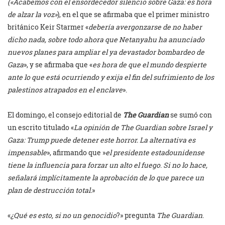
(«Acabemos con el ensordecedor silencio sobre Gaza: es hora
de alzar la voz»
), en el que se afirmaba que el primer ministro
británico Keir Starmer «
debería avergonzarse de no haber
dicho nada, sobre todo ahora que Netanyahu ha anunciado
nuevos planes para ampliar el ya devastador bombardeo de
Gaza
», y se afirmaba que «
es hora de que el mundo despierte
ante lo que está ocurriendo y exija el fin del sufrimiento de los
palestinos atrapados en el enclave
».
El domingo, el consejo editorial de
The Guardian
se sumó con
un escrito titulado «
La opinión de The Guardian sobre Israel y
Gaza: Trump puede detener este horror. La alternativa es
impensable
», afirmando que »
el presidente estadounidense
tiene la influencia para forzar un alto el fuego
.
Si no lo hace,
señalará implícitamente la aprobación de lo que parece un
plan de destrucción total.
»
«
¿Qué es esto, si no un genocidio
?» pregunta
The Guardian
.