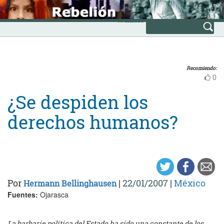
Skip
INICIO
to
Avanzada
content
Recomiendo:
0
¿Se despiden los
derechos humanos?
Por
|
22/01/2007
|
México
Hermann Bellinghausen
Fuentes:
Ojarasca
La barbarie política del Estado ha sido una constante de los