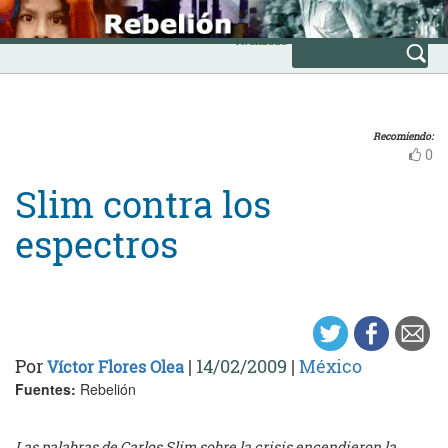
Skip
INICIO
to
Avanzada
content
Recomiendo:
0
Slim contra los
espectros
Por
|
14/02/2009
|
México
Víctor Flores Olea
Fuentes:
Rebelión
Las palabras de Carlos Slim sobre la crisis encendieron la