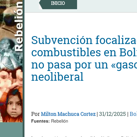
Skip
INICIO
to
content
Subvención focaliza
combustibles en Boli
no pasa por un «gas
neoliberal
Por
|
31/12/2025
|
Bo
Milton Machuca Cortez
Fuentes:
Rebelión