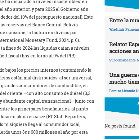
se ha disparado a niveles insostenibles: en
el año anterior, y para 2025 el Gobierno aún
ededor del 10% del presupuesto nacional). Este
Entre la mue
as reservas del Banco Central. Bolivia
Wladimir Painema
que consume; la factura en divisas por
ternational Monetary Fund, 2024, p. 6),
Relator Esp
a fines de 2024 las líquidas caían a niveles
acciones an
cit fiscal (hoy en torno al 9% del PIB).
Subcomandante M
do bajos los precios internos (conteniendo la
Una guerra
icios están mal distribuidos: al ser universal,
mucho tie
 grandes consumidores de combustible, es
Ramiro Lizondo D
 del oriente –con alto consumo de diésel (3,3
) y abundante capital transnacional– junto con
entre los principales beneficiarios, al punto
luso en plena escasez (RT Staff Reporters,
 ni siquiera llega al consumidor local,
No posts found.
ierde unos $us 600 millones al año por esta