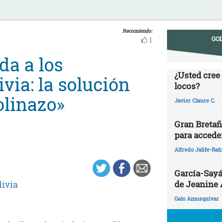
Recomiendo:
GOL
1
da a los
¿Usted cree
via: la solución
locos?
olinazo»
Javier Claure C.
Gran Bretañ
para acceder
Alfredo Jalife-Ra
García-Sayá
de Jeanine
livia
Galo Amusquivar