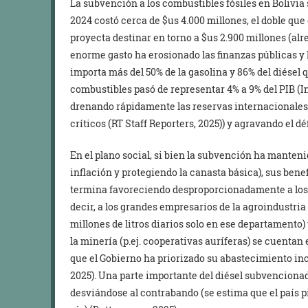
La subvención a los combustibles fósiles en Bolivia 
2024 costó cerca de $us 4.000 millones, el doble que 
proyecta destinar en torno a $us 2.900 millones (alr
enorme gasto ha erosionado las finanzas públicas y l
importa más del 50% de la gasolina y 86% del diésel 
combustibles pasó de representar 4% a 9% del PIB (In
drenando rápidamente las reservas internacionales (
críticos (RT Staff Reporters, 2025)) y agravando el défi
En el plano social, si bien la subvención ha manteni
inflación y protegiendo la canasta básica), sus benef
termina favoreciendo desproporcionadamente a los
decir, a los grandes empresarios de la agroindustria
millones de litros diarios solo en ese departamento
la minería (p.ej. cooperativas auríferas) se cuentan 
que el Gobierno ha priorizado su abastecimiento inc
2025). Una parte importante del diésel subvencionado
desviándose al contrabando (se estima que el país p