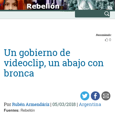
Skip
INICIO
to
Avanzada
content
Recomiendo:
0
Un gobierno de
videoclip, un abajo con
bronca
Por
|
05/03/2018
|
Argentina
Rubén Armendáriz
Fuentes:
Rebelión